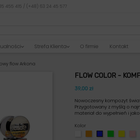
35 455 415 / (+48) 63 24 45 577
tualności
Strefa Klienta
O firmie
Kontakt
rowy flow Arkona
FLOW COLOR - KOM
39,00 zł
Nowoczesny kompozyt światł
Przygotowany z myślą o naj
materiał do wypełnień i jako
Kolor
Biały
Pomarańczowy
Zielony
Żółty
R
Niebieski