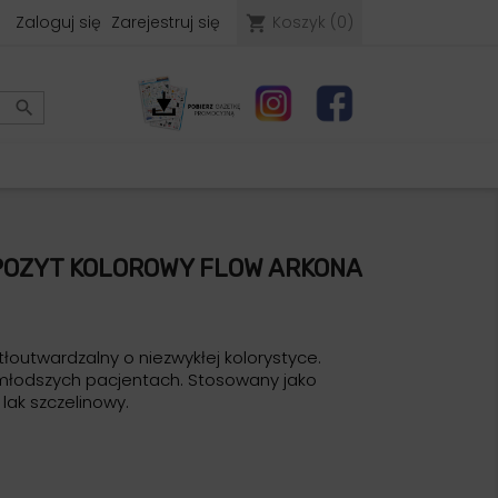
Zaloguj się
Zarejestruj się
Koszyk
(0)
shopping_cart

POZYT KOLOROWY FLOW ARKONA
outwardzalny o niezwykłej kolorystyce.
młodszych pacjentach. Stosowany jako
 lak szczelinowy.
óżowy