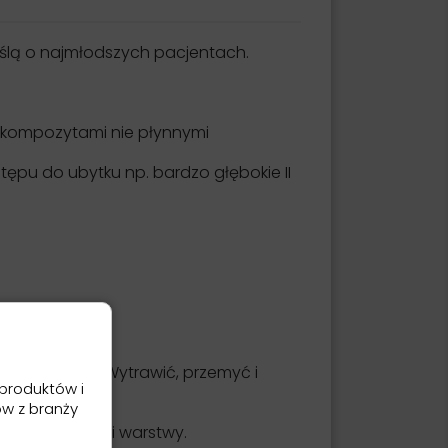
ślą o najmłodszych pacjentach.
 kompozytami nie płynnymi
pu do ubytku np. bardzo głębokie II
chnię ubytku Wytrawić, przemyć i
produktów i
ów z branży
,5 mm grubości warstwy.