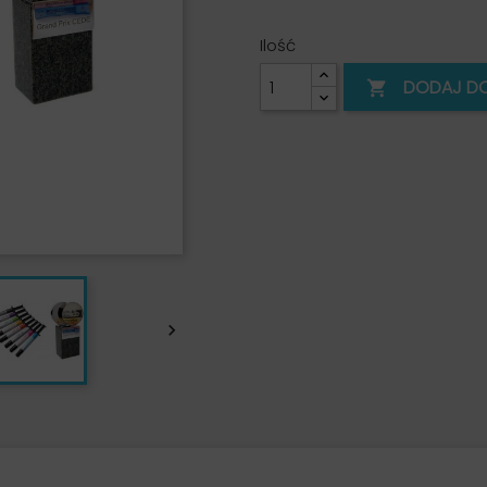
Ilość
DODAJ D

