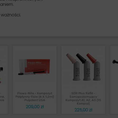
zaniem.
 ważności.
-
Flows-Rite - Kompozyt
SDR Plus Refill -
ąd
Szybki podgląd
Szybki podgląd


lne,
Półpłynny Flow (4 X 1,2ml)
Samopoziomujący
nie
Pulpdent USA
Kompozyt A1, A2, A3 (15
Kompiul)
Cena
209,00 zł
Cena
225,00 zł