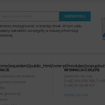
Możesz zrezygnować w każdej chwili. W tym celu
należy odnaleźć szczegóły w naszej informacji
prawnej.
ome/equadent/public_html/core-pl/modules/popupbut
MACJE
INFORMACJA O SKLEPIE
realizacji zamówienia
Zadzwoń do nas:
(+48) 504 036 768 / (+48
pność towarów
(+48) 63 24 45 577
łka
ki gwarancji
Napisz do nas:
amin