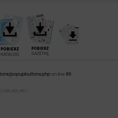
tons/popupbuttons.php
on line
65
) 535 455 415 /