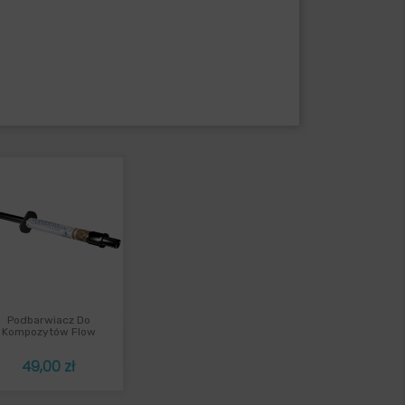
Podbarwiacz Do
Szybki podgląd

Kompozytów Flow
Cena
49,00 zł