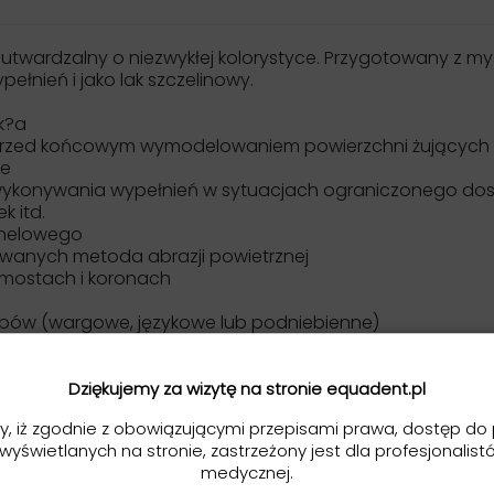
twardzalny o niezwykłej kolorystyce. Przygotowany z my
ełnień i jako lak szczelinowy.
ck?a
, przed końcowym wymodelowaniem powierzchni żujących
we
ykonywania wypełnień w sytuacjach ograniczonego dostę
k itd.
unelowego
wanych metoda abrazji powietrznej
mostach i koronach
bów (wargowe, językowe lub podniebienne)
ykonywane utrzymywanie przestrzeni międzyzębowych
im wykonywaniu prac typu onlay, inlay
Dziękujemy za wizytę na stronie equadent.pl
 obowiązującymi zasadami. Starannie wygładzić powierz
y, iż zgodnie z obowiązującymi przepisami prawa, dostęp do 
 wyświetlanych na stronie, zastrzeżony jest dla profesjonalist
erzchnię klejem do kompozytu np. MASTERBOND.
medycznej.
LOR miejsce uprzednio przygotowane, nie przekraczać 1