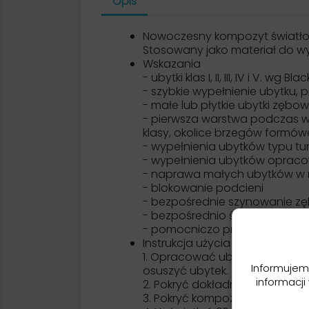
Opis
Nowoczesny kompozyt światłou
Stosowany jako materiał do wyp
Wskazania
- ubytki klas I, II, III, IV i V. wg Bla
- szybkie wypełnienie ubytku
- małe lub płytkie ubytki zębo
- pierwsza warstwa podczas w
klasy, okolice brzegów formówe
- wypełnienia ubytków typu t
- wypełnienia ubytków opraco
- naprawa małych ubytków w 
- blokowanie podcieni
- bezpośrednie szynowanie zę
- bezpośrednio śródustnie w
- pomocniczo przy bezpośredn
Instrukcja użycia
1. Opracować ubytek zgodnie z
Informujem
osuszyć ubytek.
informacji
2. Pokryć dokładnie całą powi
3. Pokryć kompozytem FLOW-CO