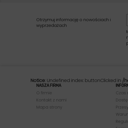
Otrzymuj informację o nowościach i
wyprzedażach
Notice
: Undefined index: buttonClicked in
/h
NASZA FIRMA
INFOR
O firmie
Czas 
Kontakt z nami
Dostę
Mapa strony
Przesy
Warun
Regul