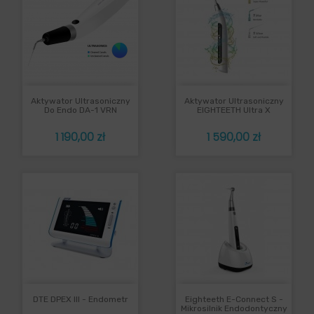
Aktywator Ultrasoniczny
Aktywator Ultrasoniczny
Do Endo DA-1 VRN
EIGHTEETH Ultra X
Cena
Cena
1 190,00 zł
1 590,00 zł
DTE DPEX III - Endometr
Eighteeth E-Connect S -
Mikrosilnik Endodontyczny