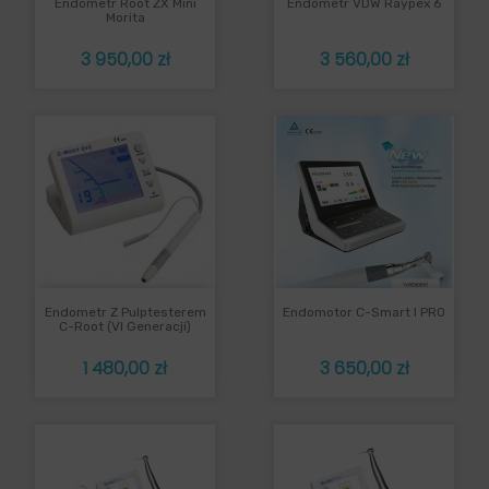
Endometr Root ZX Mini
Endometr VDW Raypex 6
Morita
Cena
Cena
3 950,00 zł
3 560,00 zł
Endometr Z Pulptesterem
Endomotor C-Smart I PRO
C-Root (VI Generacji)
Cena
Cena
1 480,00 zł
3 650,00 zł