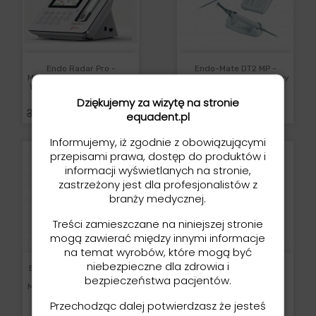
Endo Radar Pro -
Endo-Mate DT2 MP -
Mikrosilnik Endodontyczny
Mikrosilnik Endodontyczny
Woodpecker (endomotor)
(endomotor)
Nowość
Dziękujemy za wizytę na stronie
Cena
3 921,00 zł
Cena
Cena
2 850,00 zł
3 150,00 zł
equadent.pl
podstawowa
Informujemy, iż zgodnie z obowiązującymi
przepisami prawa, dostęp do produktów i
informacji wyświetlanych na stronie,
zastrzeżony jest dla profesjonalistów z
branży medycznej.
Treści zamieszczane na niniejszej stronie
mogą zawierać między innymi informacje
na temat wyrobów, które mogą być
niebezpieczne dla zdrowia i
Endo-Mate TC2 MPA-F16R
Endo-Smart - Kątnica
- Bezprzewodowy
Endodontyczna
bezpieczeństwa pacjentów.
Mikrosilnik Endodontyczny
Bezprzewodowa
NSK (endomotor)
Woodpecker
Przechodząc dalej potwierdzasz że jesteś
Cena
Cena
4 200,00 zł
1 800,00 zł