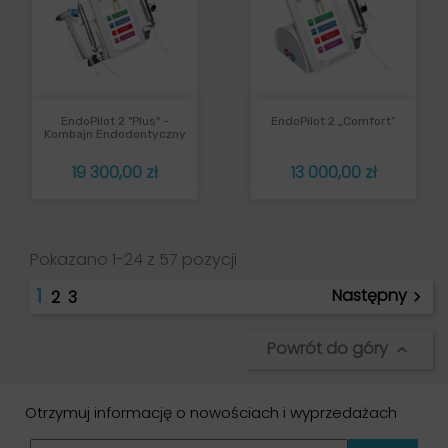
EndoPilot 2 "plus" -
EndoPilot 2 „comfort”
Kombajn Endodontyczny
Cena
Cena
19 300,00 zł
13 000,00 zł
Pokazano 1-24 z 57 pozycji
1
Następny
2
3

Powrót do góry

Otrzymuj informację o nowościach i wyprzedażach