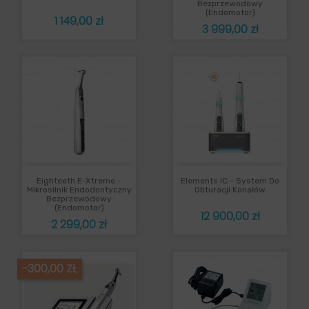
Bezprzewodowy
(endomotor)
Cena
1 149,00 zł
Cena
3 999,00 zł
Eighteeth E-Xtreme -
Elements IC - System Do
Mikrosilnik Endodontyczny
Obturacji Kanałów
Bezprzewodowy
(endomotor)
Cena
12 900,00 zł
Cena
2 299,00 zł
-300,00 ZŁ