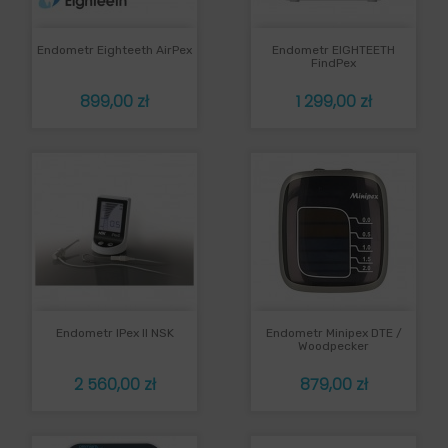
Endometr Eighteeth AirPex
Endometr EIGHTEETH
FindPex
Cena
Cena
899,00 zł
1 299,00 zł
Endometr IPex II NSK
Endometr Minipex DTE /
Woodpecker
Cena
Cena
2 560,00 zł
879,00 zł