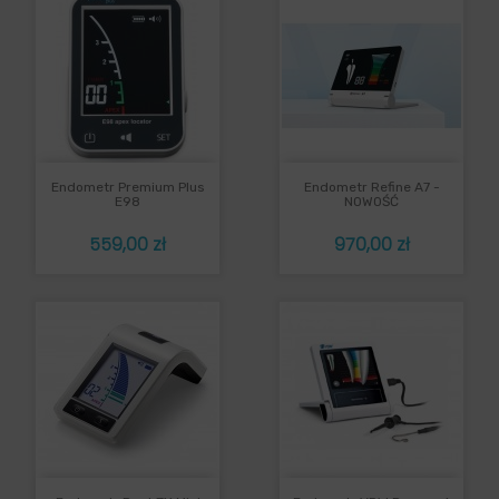
Endometr Premium Plus
Endometr Refine A7 -
E98
NOWOŚĆ
Cena
Cena
559,00 zł
970,00 zł