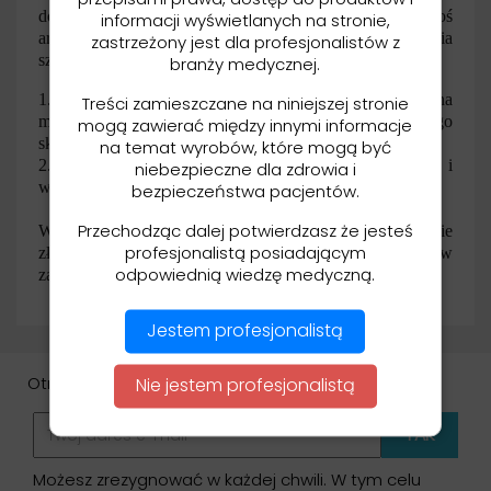
dokonaniu zamówienia okaże się że brakuje jakiegoś
informacji wyświetlanych na stronie,
artykułu, kontaktujemy się z Państwem celem ustalenia
zastrzeżony jest dla profesjonalistów z
szczegółów dostawy przedstawiając opcje:
branży medycznej.
1. wysyłamy natychmiast materiały które posiadamy na
Treści zamieszczane na niniejszej stronie
magazynie a brakującą część towaru doślemy po jego
mogą zawierać między innymi informacje
skompletowaniu osobną przesyłką,
na temat wyrobów, które mogą być
2. czekamy na skompletowanie całego zamówienia i
niebezpieczne dla zdrowia i
wszystko wysyłamy jedną przesyłką.
bezpieczeństwa pacjentów.
Przechodząc dalej potwierdzasz że jesteś
Większość towarów którego nie posiadamy w momencie
profesjonalistą posiadającym
złożenia zamówienia otrzymujemy w ciągu 48-72h (w
odpowiednią wiedzę medyczną.
zależności od dostawcy).
Jestem profesjonalistą
Otrzymuj informację o nowościach i wyprzedażach
Nie jestem profesjonalistą
Możesz zrezygnować w każdej chwili. W tym celu