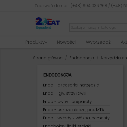
Zadzwoń do nas:
(+48) 504 036 768 / (+48) 5
Produkty
Nowości
Wyprzedaż
Ak
Strona główna
Endodoncja
Narzędzia e
ENDODONCJA
Endo - akcesoria, narzędzia
Endo - igły, strzykawki
Endo - płyny i preparaty
Endo - uszczelniacze, pre. MTA
Endo - wkłady z włókna, cementy
Endoboksy, linijki, stojaki