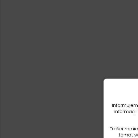
Informujem
informacji
Treści zami
temat w