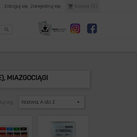
Zaloguj się
Zarejestruj się
Koszyk
(0)
shopping_cart

), MIAZGOCIĄGI
Nazwa, A do Z
tuj wg:
