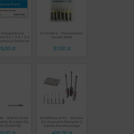
i Gutaperkowe
D-Finders - Poszukiwacz
ybki podgląd
Szybki podgląd

ne 0.2 / 0.4 / 0.6
Kanału MANI
zmiary) Endostar
Cena
Cena
5,00 zł
37,00 zł
e - Wiertła Endo
EndoRescue Kit - Zestaw
ybki podgląd
Szybki podgląd

ania Dostępu Do
Do Usuwania Narzędzi Z
łu (SsWhite)
Kanału Korzeniowego
Cena
Cena
9,00 zł
495,00 zł