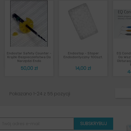
Endostar Safety Counter -
Endostop - Stoper
EQ Cond
Szybki podgląd
Szybki podgląd
Sz



Krążki Bezpieczeństwa Do
Endodontyczny 100szt.
Do Wszy
Narzędzi Endo
Obturac
Cena
Cena
50,00 zł
14,00 zł
C
4
Pokazano 1-24 z 55 pozycji