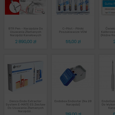
BTR Pen - Narzędzie Do
C-Pilot - Pilniki
Ćwiek
Szybki podgląd
Szybki podgląd
Sz



Usuwania Złamanych
Poszukiwacze VDW
Kalibrowa
Narzędzi Kanałowych
(różne Ro
Cena
Cena
2 890,00 zł
55,00 zł
2
Denco Endo Extractor
Endobox Endostar (na 28
EndoGuid
Szybki podgląd
Szybki podgląd
Sz



System E-MATE ES Zestaw
Narzędzi)
Do Wykon
Do Usuwania Złamanych
Kana
Narzędzi...
Cena
319,00 zł
6