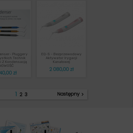
enser- Pluggery
EQ-S - Bezprzewodowy
ybki podgląd
Szybki podgląd

stkich Technik
Aktywator Irygacji
ji Z Kondensacją
Kanałowej
NOWOŚĆ
Cena
2 080,00 zł
ena
40,00 zł
1
Następny
2
3
