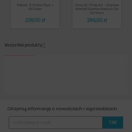
Pakiet: Z-Prime Plus +
Jota Zir-Prep Kit - Zestaw
ZirClean
Wierteł Diamentowych Do
Cyrkonu
Cena
Cena
238,00 zł
299,00 zł

Wszystkie produkty
Otrzymuj informację o nowościach i wyprzedażach