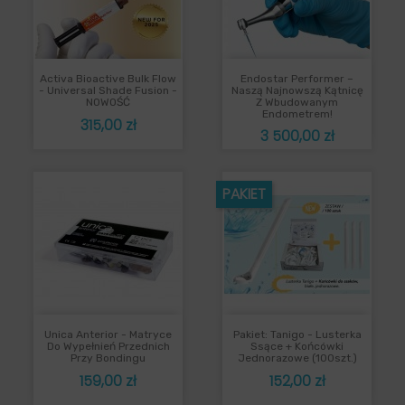
Activa Bioactive Bulk Flow
Endostar Performer –
- Universal Shade Fusion -
Naszą Najnowszą Kątnicę
NOWOŚĆ
Z Wbudowanym
Endometrem!
Cena
315,00 zł
Cena
3 500,00 zł
PAKIET
Unica Anterior - Matryce
Pakiet: Tanigo - Lusterka
Do Wypełnień Przednich
Ssące + Końcówki
Przy Bondingu
Jednorazowe (100szt.)
Cena
Cena
159,00 zł
152,00 zł