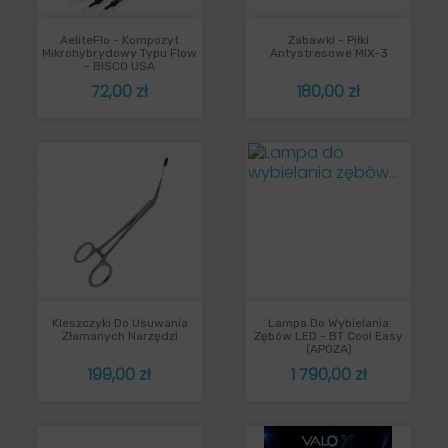
AeliteFlo - Kompozyt
Zabawki - Piłki
Mikrohybrydowy Typu Flow
Antystresowe MIX-3
- BISCO USA
Cena
Cena
72,00 zł
180,00 zł
Kleszczyki Do Usuwania
Lampa Do Wybielania
Złamanych Narzędzi
Zębów LED - BT Cool Easy
(APOZA)
Cena
Cena
199,00 zł
1 790,00 zł