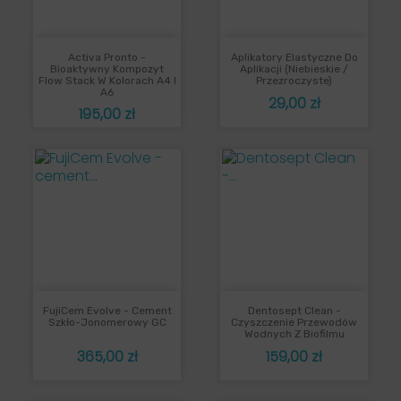
Activa Pronto -
Aplikatory Elastyczne Do
Bioaktywny Kompozyt
Aplikacji (niebieskie /
Flow Stack W Kolorach A4 I
Przezroczyste)
A6
Cena
29,00 zł
Cena
195,00 zł
FujiCem Evolve - Cement
Dentosept Clean -
Szkło-Jonomerowy GC
Czyszczenie Przewodów
Wodnych Z Biofilmu
Cena
Cena
365,00 zł
159,00 zł