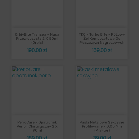
Orbi-Bite Transpa - Masa
TKO - Turbo Bite - Różowy
Przezroczysta 2 X 50ml
Żel Kompozytowy Do
(Orbis)
Płaszczyzn Nagryzowych
Cena
Cena
190,00 zł
169,00 zł
PerioCare - Opatrunek
Paski Metalowe Sekcyjne
Perio I Chirurgiczny 2 X
Profilowane - 0,05 Mm
90ml
(Praktor)
Cena
Cena
189,00 zł
39,00 zł