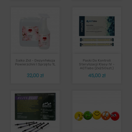
Saiko Zid - Dezynfekcja
Paski Do Kontroli
Powierzchni I Sprzętu 1L
Sterylizacji Klasy IV -
AQTIabo (2x250szt.)
Cena
Cena
32,00 zł
45,00 zł