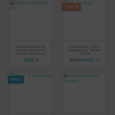
-6,00 ZŁ
Paski Chemiczne Do
Alfa Scaling - Płyn
Sterylizacji Klasy V -
Zabiegowy 1L. Termin
AQTlabo (2x200szt.)
11.2026
Cena
Cena
Cena
55,00 zł
59,00 zł
65,00 zł
podstawowa
PAKIET