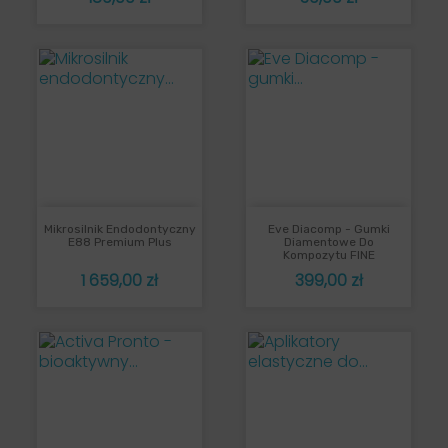
Mikrosilnik Endodontyczny
Eve Diacomp - Gumki
E88 Premium Plus
Diamentowe Do
Kompozytu FINE
Cena
Cena
1 659,00 zł
399,00 zł