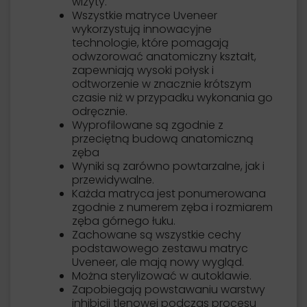
wizyty.
Wszystkie matryce Uveneer
wykorzystują innowacyjne
technologie, które pomagają
odwzorować anatomiczny kształt,
zapewniają wysoki połysk i
odtworzenie w znacznie krótszym
czasie niż w przypadku wykonania go
odręcznie.
Wyprofilowane są zgodnie z
przeciętną budową anatomiczną
zęba
Wyniki są zarówno powtarzalne, jak i
przewidywalne.
Każda matryca jest ponumerowana
zgodnie z numerem zęba i rozmiarem
zęba górnego łuku.
Zachowane są wszystkie cechy
podstawowego zestawu matryc
Uveneer, ale mają nowy wygląd.
Można sterylizować w autoklawie.
Zapobiegają powstawaniu warstwy
inhibicji tlenowej podczas procesu