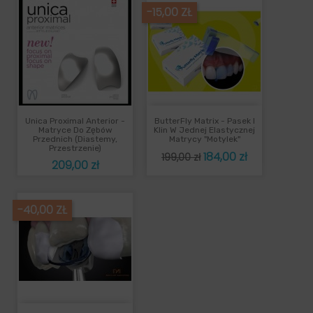
-15,00 ZŁ
Unica Proximal Anterior -
ButterFly Matrix - Pasek I
Matryce Do Zębów
Klin W Jednej Elastycznej
Przednich (diastemy,
Matrycy "Motylek"
Przestrzenie)
Cena
Cena
184,00 zł
199,00 zł
Cena
209,00 zł
podstawowa
-40,00 ZŁ