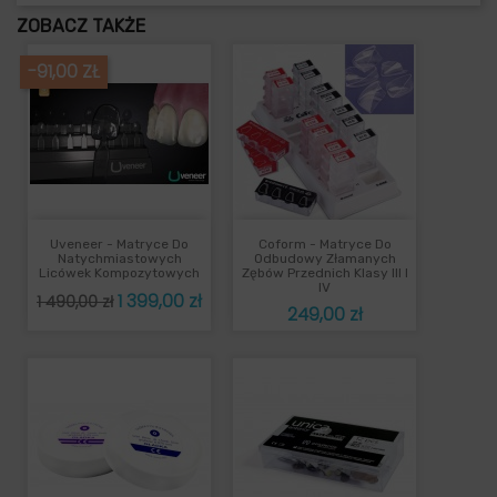
ZOBACZ TAKŻE
-91,00 ZŁ
Uveneer - Matryce Do
Coform - Matryce Do
Natychmiastowych
Odbudowy Złamanych
Licówek Kompozytowych
Zębów Przednich Klasy III I
IV
Cena
Cena
1 399,00 zł
1 490,00 zł
Cena
249,00 zł
podstawowa