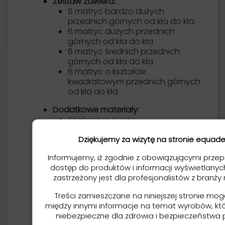
Zestaw zawiera:
6 matryc bardzo dużych
przednich górnych od kła do kła
6 matryc dużych przednich
górnych od kła do kła
6 matryc średnich przednich
górnych od kła do kła
6 matryc o kształcie
kwadratowym przednich górnych
od kła do kła
Dodatkowe materiały:
Technique Guide
Dziękujemy za wizytę na stronie equade
Informujemy, iż zgodnie z obowiązującymi przep
dostęp do produktów i informacji wyświetlanych
zastrzeżony jest dla profesjonalistów z branży
Treści zamieszczane na niniejszej stronie mo
między innymi informacje na temat wyrobów, k
niebezpieczne dla zdrowia i bezpieczeństwa 