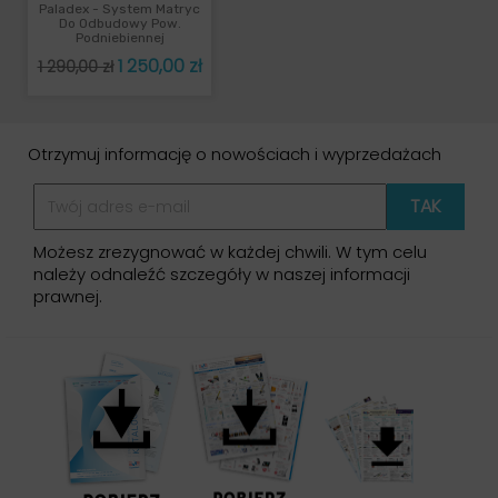
Paladex - System Matryc
Do Odbudowy Pow.
Podniebiennej
Cena
Cena
1 250,00 zł
1 290,00 zł
podstawowa
Otrzymuj informację o nowościach i wyprzedażach
Możesz zrezygnować w każdej chwili. W tym celu
należy odnaleźć szczegóły w naszej informacji
prawnej.