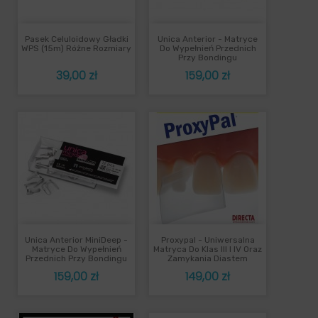
Pasek Celuloidowy Gładki
Unica Anterior - Matryce
WPS (15m) Różne Rozmiary
Do Wypełnień Przednich
Przy Bondingu
Cena
Cena
39,00 zł
159,00 zł
Unica Anterior MiniDeep -
Proxypal - Uniwersalna
Matryce Do Wypełnień
Matryca Do Klas III I IV Oraz
Przednich Przy Bondingu
Zamykania Diastem
Cena
Cena
159,00 zł
149,00 zł