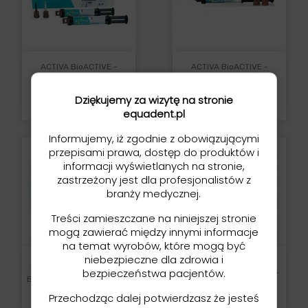
ACTIVA BioACTIVE -
ACTIVA BioACTIVE -
Cement - Hydrofilny,
Cement - Hydrofilny,
Bioaktywny Cement (2 X
Bioaktywny Cement (7g)
7g)
Dziękujemy za wizytę na stronie
Cena
389,00 zł
Cena
769,00 zł
equadent.pl
Informujemy, iż zgodnie z obowiązującymi
przepisami prawa, dostęp do produktów i
informacji wyświetlanych na stronie,
zastrzeżony jest dla profesjonalistów z
branży medycznej.
Treści zamieszczane na niniejszej stronie
mogą zawierać między innymi informacje
na temat wyrobów, które mogą być
niebezpieczne dla zdrowia i
ACTIVA BioACTIVE -
ACTIVA BioACTIVE -
Restorative - Hydrofilne,
Restorative - Hydrofilne,
bezpieczeństwa pacjentów.
Bioaktywne Wypełnienie (2
Bioaktywne Wypełnienie
X 8g)-...
-...
Przechodząc dalej potwierdzasz że jesteś
Cena
Cena
789,00 zł
429,00 zł