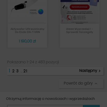
Aktywator Ultrasoniczny
Aleee Wyprzedaż ! -
Do Endo DA-1 VRN
Sprawdź Szczegóły
Cena
1 190,00 zł
Pokazano 1-24 z 483 pozycji
1
Następny
2
3
…
21

Powrót do góry

Otrzymuj informację o nowościach i wyprzedażach