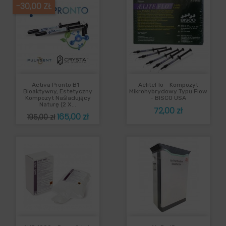
-30,00 ZŁ
Activa Pronto B1 -
AeliteFlo - Kompozyt
Bioaktywny, Estetyczny
Mikrohybrydowy Typu Flow
Kompozyt Naśladujący
- BISCO USA
Naturę (2 X...
Cena
72,00 zł
Cena
Cena
165,00 zł
195,00 zł
podstawowa