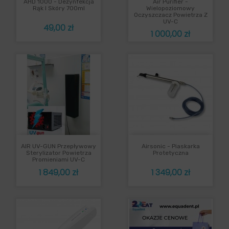
AHD 1000 - Dezynfekcja
Air Purifier -
Rąk I Skóry 700ml
Wielopoziomowy
Oczyszczacz Powietrza Z
UV-C
Cena
49,00 zł
Cena
1 000,00 zł
AIR UV-GUN Przepływowy
Airsonic - Piaskarka
Sterylizator Powietrza
Protetyczna
Promieniami UV-C
Cena
Cena
1 849,00 zł
1 349,00 zł