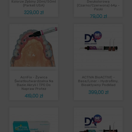
Kolorze Zębiny 20ml/50ml
Dwukolorowa
(Parkell USA)
(czarno/czerwona) 64µ -
Paski
Cena
329,00 zł
Cena
79,00 zł
AcriFix - Żywica
ACTIVA BioACTIVE -
Światłoutwardzalna Na
Base/Liner - Hydrofilny,
Bazie Akryli I TPO Do
Bioaktywny Podkład
Napraw Protez
Cena
399,00 zł
Cena
419,00 zł