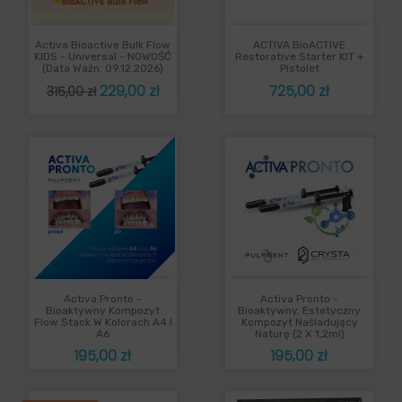
Activa Bioactive Bulk Flow
ACTIVA BioACTIVE
KIDS - Universal - NOWOŚĆ
Restorative Starter KIT +
(data Ważn. 09.12.2026)
Pistolet
Cena
Cena
Cena
229,00 zł
725,00 zł
315,00 zł
podstawowa
Activa Pronto -
Activa Pronto -
Bioaktywny Kompozyt
Bioaktywny, Estetyczny
Flow Stack W Kolorach A4 I
Kompozyt Naśladujący
A6
Naturę (2 X 1,2ml)
Cena
Cena
195,00 zł
195,00 zł