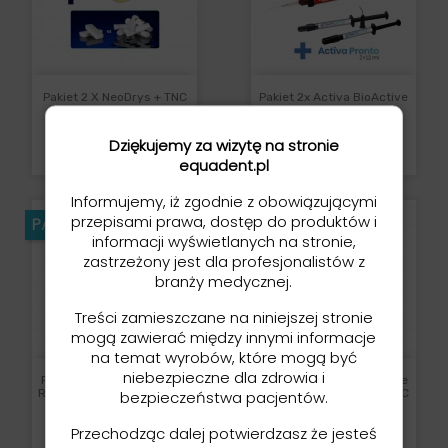
Pakiet 2 X NeoDrys + TNC
Pakiet 2x Activa BioActive
Restorative + Activa
Pronto
Dziękujemy za wizytę na stronie
Cena
Cena
229,00 zł
999,00 zł
equadent.pl
Informujemy, iż zgodnie z obowiązującymi
przepisami prawa, dostęp do produktów i
PAKIET
PAKIET
informacji wyświetlanych na stronie,
zastrzeżony jest dla profesjonalistów z
branży medycznej.
Treści zamieszczane na niniejszej stronie
mogą zawierać między innymi informacje
na temat wyrobów, które mogą być
niebezpieczne dla zdrowia i
Pakiet 2x Activa Bioactive
Pakiet 2x Activa Bioactive
Restorative + Nowa Activa
Restorative + TheraCal LC
bezpieczeństwa pacjentów.
Bioactive Bulk Flow Za...
1g.
Cena
Cena
1 090,50 zł
899,00 zł
Przechodząc dalej potwierdzasz że jesteś