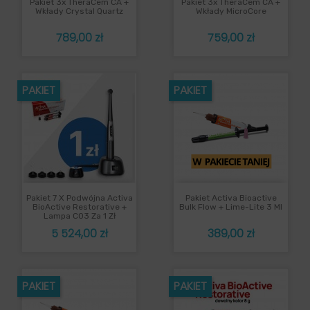
Pakiet 3x TheraCem CA +
Pakiet 3x TheraCem CA +
Wkłady Crystal Quartz
Wkłady MicroCore
Cena
Cena
789,00 zł
759,00 zł
PAKIET
PAKIET
Pakiet 7 X Podwójna Activa
Pakiet Activa Bioactive
BioActive Restorative +
Bulk Flow + Lime-Lite 3 Ml
Lampa C03 Za 1 Zł
Cena
Cena
5 524,00 zł
389,00 zł
PAKIET
PAKIET