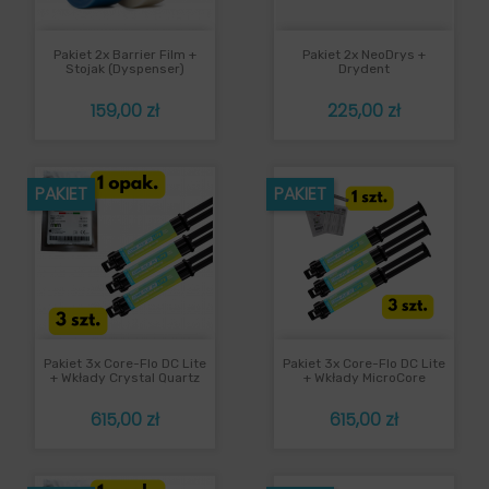
Pakiet 2x Barrier Film +
Pakiet 2x NeoDrys +
Stojak (dyspenser)
Drydent
Cena
Cena
159,00 zł
225,00 zł
PAKIET
PAKIET
Pakiet 3x Core-Flo DC Lite
Pakiet 3x Core-Flo DC Lite
+ Wkłady Crystal Quartz
+ Wkłady MicroCore
Cena
Cena
615,00 zł
615,00 zł