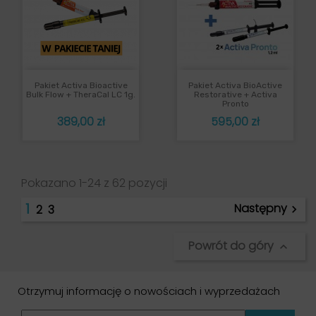
Pakiet Activa Bioactive
Pakiet Activa BioActive
Bulk Flow + TheraCal LC 1g.
Restorative + Activa
Pronto
Cena
Cena
389,00 zł
595,00 zł
Pokazano 1-24 z 62 pozycji
1
Następny
2
3

Powrót do góry

Otrzymuj informację o nowościach i wyprzedażach