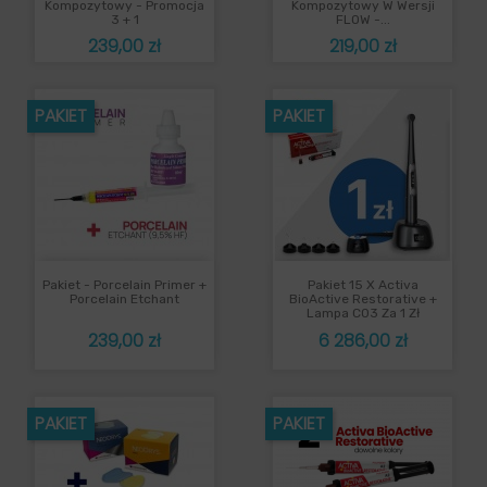
Kompozytowy - Promocja
Kompozytowy W Wersji
3 + 1
FLOW -...
Cena
Cena
239,00 zł
219,00 zł
PAKIET
PAKIET
Pakiet - Porcelain Primer +
Pakiet 15 X Activa
Porcelain Etchant
BioActive Restorative +
Lampa C03 Za 1 Zł
Cena
Cena
239,00 zł
6 286,00 zł
PAKIET
PAKIET