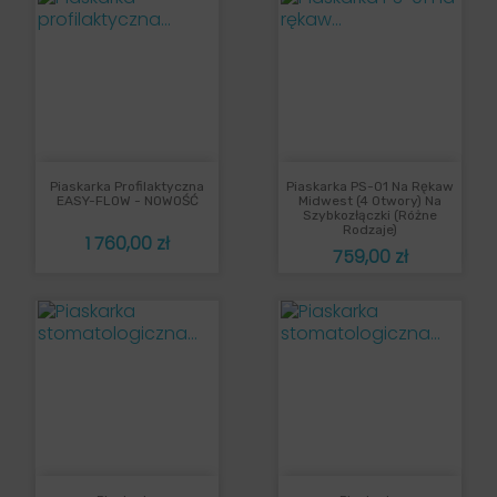
Piaskarka Profilaktyczna
Piaskarka PS-01 Na Rękaw
EASY-FLOW - NOWOŚĆ
Midwest (4 Otwory) Na
Szybkozłączki (różne
Rodzaje)
Cena
1 760,00 zł
Cena
759,00 zł