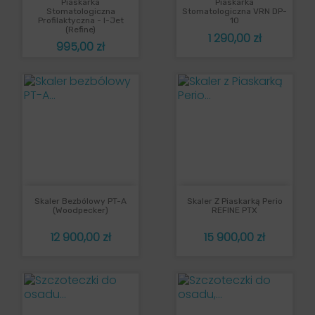
Piaskarka
Piaskarka
Stomatologiczna
Stomatologiczna VRN DP-
Profilaktyczna - I-Jet
10
(Refine)
Cena
1 290,00 zł
Cena
995,00 zł
Skaler Bezbólowy PT-A
Skaler Z Piaskarką Perio
(Woodpecker)
REFINE PTX
Cena
Cena
12 900,00 zł
15 900,00 zł