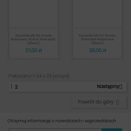
Szczoteczki Do Osadu
Szczoteczki Do Osadu,
Kolorowe, Różna Twardość
Polerskie Nylonowe
(10szt.)
(10szt.)
Cena
Cena
37,00 zł
29,00 zł
Pokazano 1-24 z 25 pozycji
1
Następny

2
Powrót do góry

Otrzymuj informację o nowościach i wyprzedażach