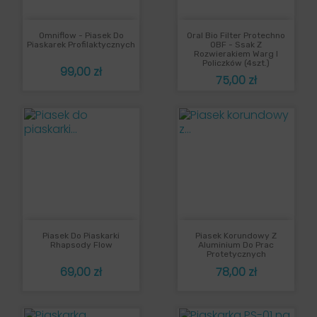
Omniflow - Piasek Do
Oral Bio Filter Protechno
Piaskarek Profilaktycznych
OBF - Ssak Z
Rozwierakiem Warg I
Policzków (4szt.)
Cena
99,00 zł
Cena
75,00 zł
Piasek Do Piaskarki
Piasek Korundowy Z
Rhapsody Flow
Aluminium Do Prac
Protetycznych
Cena
Cena
69,00 zł
78,00 zł