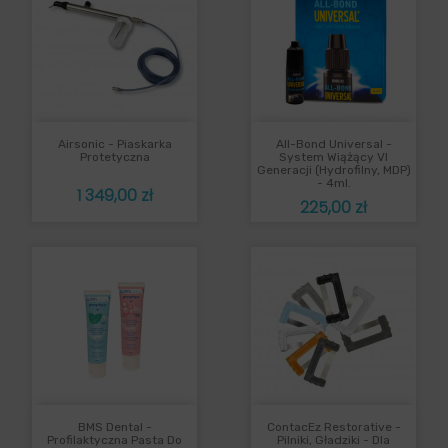
Airsonic - Piaskarka
All-Bond Universal -
Protetyczna
System Wiążący VI
Generacji (hydrofilny, MDP)
- 4ml.
Cena
1 349,00 zł
Cena
225,00 zł
BMS Dental -
ContacEz Restorative -
Profilaktyczna Pasta Do
Pilniki, Gładziki - Dla