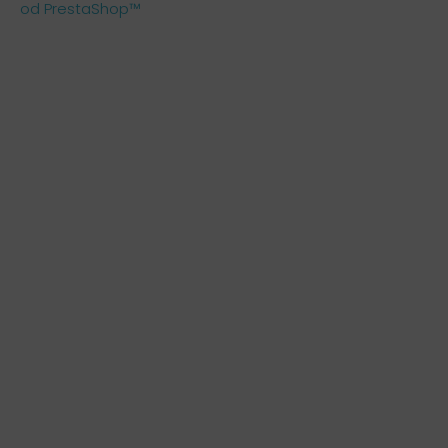
od PrestaShop™