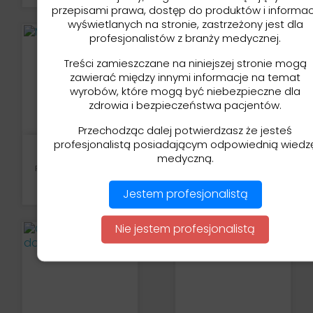
przepisami prawa, dostęp do produktów i informac
wyświetlanych na stronie, zastrzeżony jest dla
profesjonalistów z branży medycznej.
Treści zamieszczane na niniejszej stronie mogą
zawierać między innymi informacje na temat
wyrobów, które mogą być niebezpieczne dla
zdrowia i bezpieczeństwa pacjentów.
Przechodząc dalej potwierdzasz że jesteś
profesjonalistą posiadającym odpowiednią wiedz
Microetcher IIa –
Monoflow Soft - Piasek Do
medyczną.
Mikropiaskarka
Piaskarek 300g
Protetyczna Abrazyjna
(Danville USA)
Cena
75,00 zł
Cena
Jestem profesjonalistą
1 890,00 zł
Nie jestem profesjonalistą