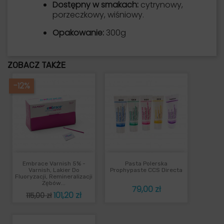
Dostępny w smakach:
cytrynowy,
porzeczkowy, wiśniowy.
Opakowanie:
300g
ZOBACZ TAKŻE
-12%
Embrace Varnish 5% -
Pasta Polerska
Varnish, Lakier Do
Prophypaste CCS Directa
Fluoryzacji, Remineralizacji
Zębów...
Cena
79,00 zł
Cena
Cena
101,20 zł
115,00 zł
podstawowa