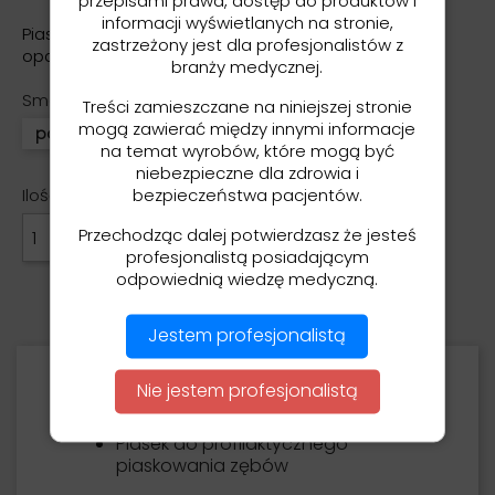
przepisami prawa, dostęp do produktów i
informacji wyświetlanych na stronie,
Piasek do profilaktycznego piaskowania zębów -
zastrzeżony jest dla profesjonalistów z
opakowanie 300g - trzy smaki
branży medycznej.
Smak
Treści zamieszczane na niniejszej stronie
mogą zawierać między innymi informacje
porzeczka
cytryna
wiśnia
na temat wyrobów, które mogą być
niebezpieczne dla zdrowia i
Ilość
bezpieczeństwa pacjentów.
Przechodząc dalej potwierdzasz że jesteś
DODAJ DO KOSZYKA

profesjonalistą posiadającym
odpowiednią wiedzę medyczną.
Jestem profesjonalistą
Opis
Nie jestem profesjonalistą
Piasek do profilaktycznego
piaskowania zębów