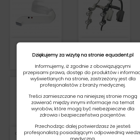
Elite - Intraoral Light
Oświetlenie Czołowe C-
(oświetlenie
Band
Wewnątrzustne)
Dziękujemy za wizytę na stronie equadent.pl
Cena
Cena
250,00 zł
4 499,00 zł
Informujemy, iż zgodnie z obowiązującymi
przepisami prawa, dostęp do produktów i informac
wyświetlanych na stronie, zastrzeżony jest dla
profesjonalistów z branży medycznej.
Treści zamieszczane na niniejszej stronie mogą
zawierać między innymi informacje na temat
wyrobów, które mogą być niebezpieczne dla
zdrowia i bezpieczeństwa pacjentów.
Przechodząc dalej potwierdzasz że jesteś
profesjonalistą posiadającym odpowiednią wiedz
Oświetlenie Czołowe C-
Oświetlenie LED Nano
Band Dual (DKH-60)
Freedom
medyczną.