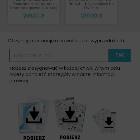
Panoramiczne Lusterko
10 Szt. - Najjaśniejsze Na
Stomatologiczne (200szt.)
Świecie!
Cena
Cena
259,00 zł
239,00 zł
Otrzymuj informację o nowościach i wyprzedażach
Możesz zrezygnować w każdej chwili. W tym celu
należy odnaleźć szczegóły w naszej informacji
prawnej.