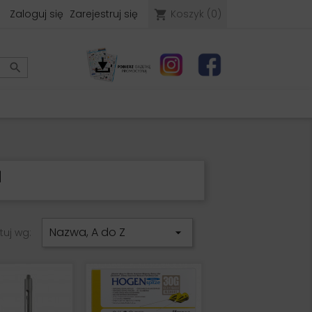
Zaloguj się
Zarejestruj się
Koszyk
(0)
shopping_cart

I
Nazwa, A do Z
tuj wg:
