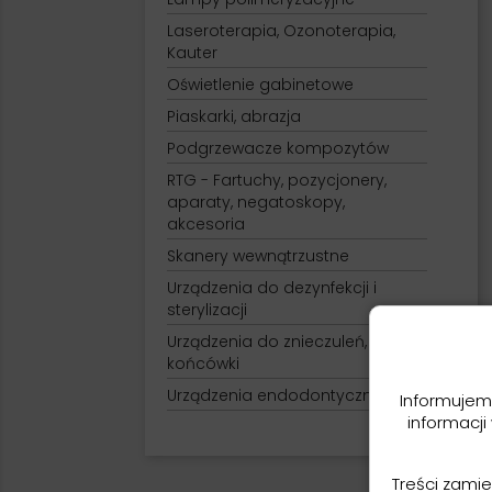
Laseroterapia, Ozonoterapia,
Kauter
Oświetlenie gabinetowe
Piaskarki, abrazja
Podgrzewacze kompozytów
RTG - Fartuchy, pozycjonery,
aparaty, negatoskopy,
akcesoria
Skanery wewnątrzustne
Urządzenia do dezynfekcji i
sterylizacji
Urządzenia do znieczuleń,
końcówki
Urządzenia endodontyczne
Informujem
informacji
Treści zami