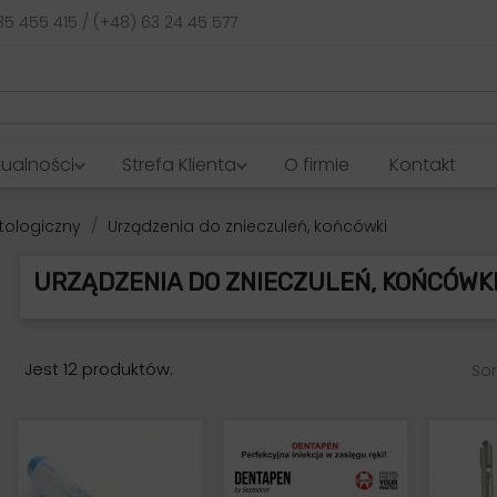
35 455 415 / (+48) 63 24 45 577
tualności
Strefa Klienta
O firmie
Kontakt
tologiczny
Urządzenia do znieczuleń, końcówki
URZĄDZENIA DO ZNIECZULEŃ, KOŃCÓWK
Jest 12 produktów.
Sor