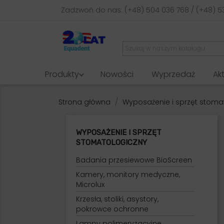
Zadzwoń do nas:
(+48) 504 036 768 / (+48) 5
Produkty
Nowości
Wyprzedaż
Ak
Strona główna
Wyposażenie i sprzęt stoma
WYPOSAŻENIE I SPRZĘT
STOMATOLOGICZNY
Badania przesiewowe BioScreen
Kamery, monitory medyczne,
Microlux
Krzesła, stoliki, asystory,
pokrowce ochronne
Lampy polimeryzacyjne