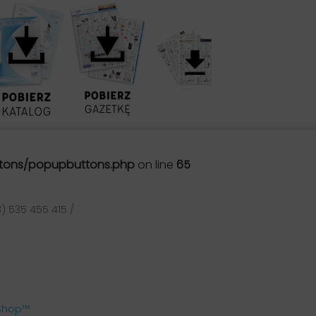
tons/popupbuttons.php
on line
65
) 535 455 415 /
aShop™