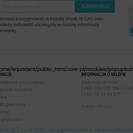
Możesz zrezygnować w każdej chwili. W tym celu
należy odnaleźć szczegóły w naszej informacji
prawnej.
ome/equadent/public_html/core-pl/modules/popupbut
MACJE
INFORMACJA O SKLEPIE
realizacji zamówienia
Zadzwoń do nas:
(+48) 504 036 768 / (+48
pność towarów
(+48) 63 24 45 577
łka
ki gwarancji
Napisz do nas:
amin
 płatności
ent Sp z o.o. © 2026 - Oprogramowanie e-sklepu od Prest