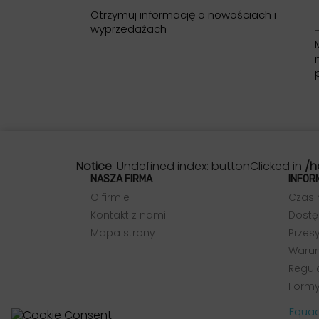
Otrzymuj informację o nowościach i
wyprzedażach
Notice
: Undefined index: buttonClicked in
/h
NASZA FIRMA
INFOR
O firmie
Czas 
Kontakt z nami
Dostę
Mapa strony
Przesy
Warun
Regul
Formy
Equad