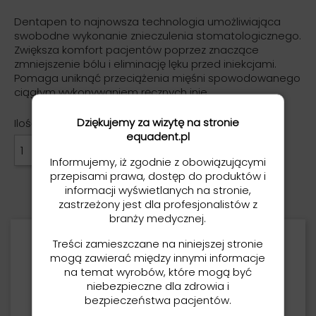
Dentapen to najnowsza technologia umożliwiająca
swobodne wykonanie znieczulenia stomatologicznego.
Zwiększa komfort pacjentów poprzez znaczące
zmniejszenie bólu i eliminację lęku przed iniekcjami.
Pomaga uniknąć przeciążenia mięśni spowodowanego
ciągłym wykonywaniem ręcznych inie
Dziękujemy za wizytę na stronie
Ilość
equadent.pl
DODAJ DO KOSZYKA

Informujemy, iż zgodnie z obowiązującymi
przepisami prawa, dostęp do produktów i
informacji wyświetlanych na stronie,
zastrzeżony jest dla profesjonalistów z
branży medycznej.
Treści zamieszczane na niniejszej stronie
Opis
mogą zawierać między innymi informacje
na temat wyrobów, które mogą być
Dentapen to najnowsza technologia
niebezpieczne dla zdrowia i
umożliwiająca swobodne wykonanie
bezpieczeństwa pacjentów.
znieczulenia stomatologicznego.