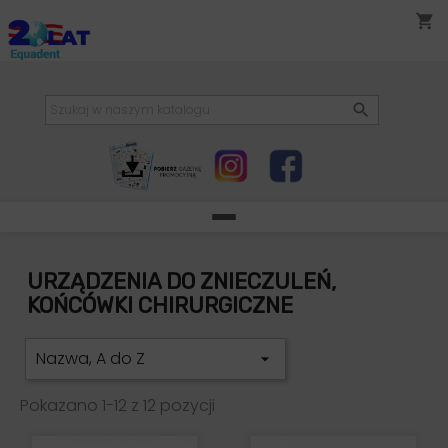
shopping_cart

URZĄDZENIA DO ZNIECZULEŃ,
KOŃCÓWKI CHIRURGICZNE
Nazwa, A do Z

Pokazano 1-12 z 12 pozycji