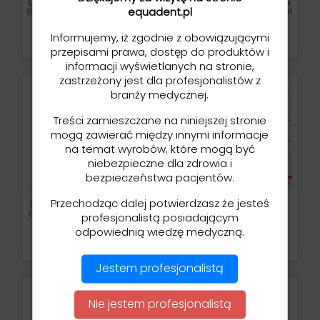
Dentapen - Urządzenie Do
Dento-Ject - Strzykawka
equadent.pl
Bezbolesnego Znieczulenia
Ciśnieniowa Do Znieczuleń
Śródwięzadłowych
Cena
Cena
Informujemy, iż zgodnie z obowiązującymi
9 799,00 zł
169,00 zł
przepisami prawa, dostęp do produktów i
informacji wyświetlanych na stronie,
zastrzeżony jest dla profesjonalistów z
branży medycznej.
Treści zamieszczane na niniejszej stronie
mogą zawierać między innymi informacje
na temat wyrobów, które mogą być
niebezpieczne dla zdrowia i
bezpieczeństwa pacjentów.
Przechodząc dalej potwierdzasz że jesteś
Dento-Ject - Strzykawka
Igły Do Karpul - CK Ject,
Ciśnieniowa Z Przyciskiem
Hogen, Septodont, Orbis
profesjonalistą posiadającym
Zwalniającym
odpowiednią wiedzę medyczną.
Cena
Cena
179,00 zł
23,00 zł
Jestem profesjonalistą
Nie jestem profesjonalistą