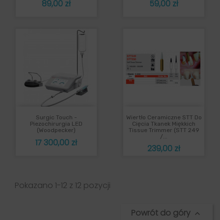
Cena
Cena
89,00 zł
59,00 zł
Surgic Touch -
Wiertło Ceramiczne STT Do
Piezochirurgia LED
Cięcia Tkanek Miękkich
(Woodpecker)
Tissue Trimmer (STT 249
/...
Cena
17 300,00 zł
Cena
239,00 zł
Pokazano 1-12 z 12 pozycji
Powrót do góry
