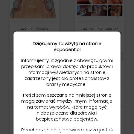
AcriFix - Żywica
Bio-Ink Flow - Marker
Światłoutwardzalna Na
Uszkodzeń Błony Śluzowej
Bazie Akryli I TPO Do
Przeznaczony Do
Napraw Protez
Korygowania...
Dziękujemy za wizytę na stronie
Cena
Cena
419,00 zł
95,00 zł
equadent.pl
Informujemy, iż zgodnie z obowiązującymi
przepisami prawa, dostęp do produktów i
informacji wyświetlanych na stronie,
zastrzeżony jest dla profesjonalistów z
branży medycznej.
Treści zamieszczane na niniejszej stronie
mogą zawierać między innymi informacje
na temat wyrobów, które mogą być
niebezpieczne dla zdrowia i
Bisico Adhesive - Klej Do
Bisico Function - Silikon
Mas Silikonowych
Addycyjny Do Łyżek
bezpieczeństwa pacjentów.
Indywidualnych
Cena
Cena
75,00 zł
215,00 zł
Przechodząc dalej potwierdzasz że jesteś