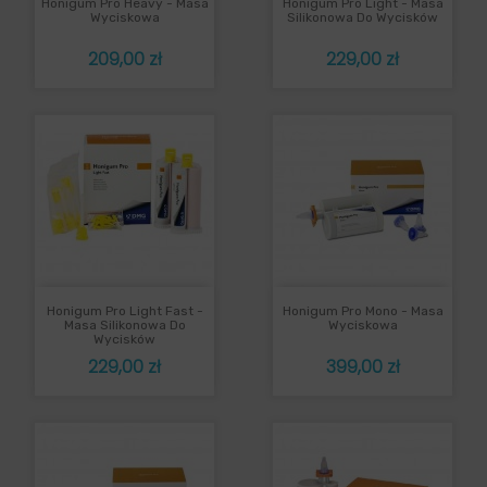
Honigum Pro Heavy - Masa
Honigum Pro Light - Masa
Wyciskowa
Silikonowa Do Wycisków
Cena
Cena
209,00 zł
229,00 zł
Honigum Pro Light Fast -
Honigum Pro Mono - Masa
Masa Silikonowa Do
Wyciskowa
Wycisków
Cena
Cena
229,00 zł
399,00 zł