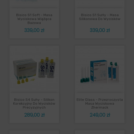
Bisico S1 Soft - Masa
Bisico S1 SuHy - Masa
Wyciskowa Wiążąca
Silikonowa Do Wycisków
Bazowa
Cena
Cena
339,00 zł
339,00 zł
Bisico S4 Suhy - Silikon
Elite Glass - Przezroczysta
Korekcyjny Do Wycisków
Masa Wyciskowa
Precyzyjnych
Zhermack
Cena
Cena
289,00 zł
249,00 zł