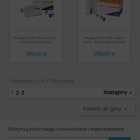
Honigum Pro Mono Fast -
Honigum Pro MS Heavy
Masa Wyciskowa
Fast - Masa Wyciskowa
Cena
Cena
399,00 zł
399,00 zł
Pokazano 1-24 z 59 pozycji
1
Następny
2
3

Powrót do góry

Otrzymuj informację o nowościach i wyprzedażach