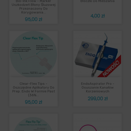
Bio-Ink Flow - Marker
Bloczki Do Mieszania
Uszkodzeń Błony Śluzowej
Przeznaczony Do
Korygowania...
Cena
4,00 zł
Cena
95,00 zł
Clear-Flex Tips -
EndoAspirator Pro -
Oszczędne Aplikatory Do
Osuszanie Kanałów
Prep. Endo W Formie Past
Korzeniowych
(36%...
Cena
299,00 zł
Cena
95,00 zł