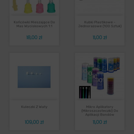
Końcówki Mieszające Do
Kubki Plastikowe -
Mas Wyciskowych 1:1
Jednorazowe (100 Sztuk)
Cena
Cena
18,00 zł
11,00 zł
Kuleczki Z Waty
Mikro Aplikatory
(mikroszczoteczki) Do
Aplikacji Bondów
Cena
Cena
109,00 zł
11,00 zł