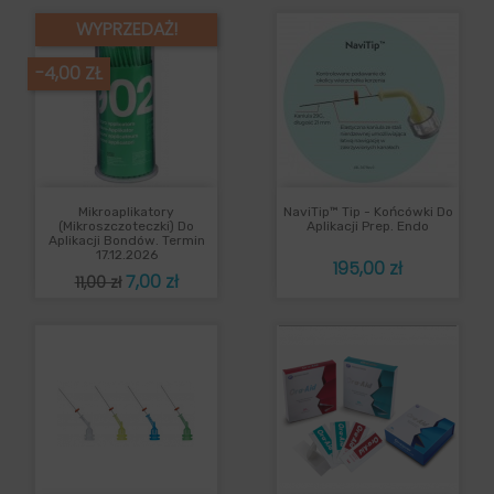
WYPRZEDAŻ!
-4,00 ZŁ
Mikroaplikatory
NaviTip™ Tip - Końcówki Do
(mikroszczoteczki) Do
Aplikacji Prep. Endo
Aplikacji Bondów. Termin
17.12.2026
Cena
195,00 zł
Cena
Cena
7,00 zł
11,00 zł
podstawowa