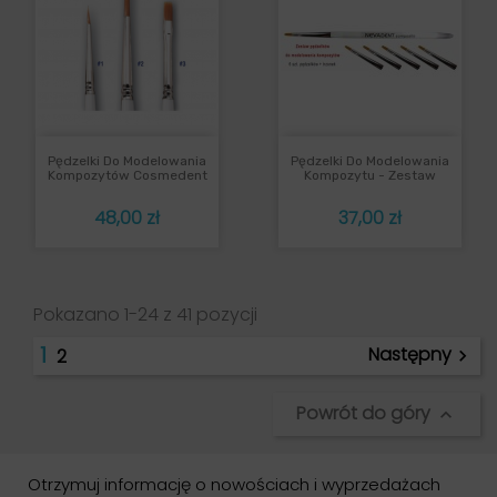
Pędzelki Do Modelowania
Pędzelki Do Modelowania
Kompozytów Cosmedent
Kompozytu - Zestaw
Cena
Cena
48,00 zł
37,00 zł
Pokazano 1-24 z 41 pozycji
1
Następny
2

Powrót do góry

Otrzymuj informację o nowościach i wyprzedażach