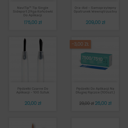
NaviTip™ Tip Single
Ora-Aid - Samoprzylepny
Sideport 29ga Końcówki
Opatrunek Wewnątrzustny
Do Aplikacji
Cena
Cena
175,00 zł
209,00 zł
-3,00 ZŁ
Pędzelki Czarne Do
Pędzelki Do Aplikacji Na
Aplikacji - 100 Sztuk
Długiej Rączce (100szt.)
Cena
Cena
Cena
20,00 zł
26,00 zł
29,00 zł
podstawowa