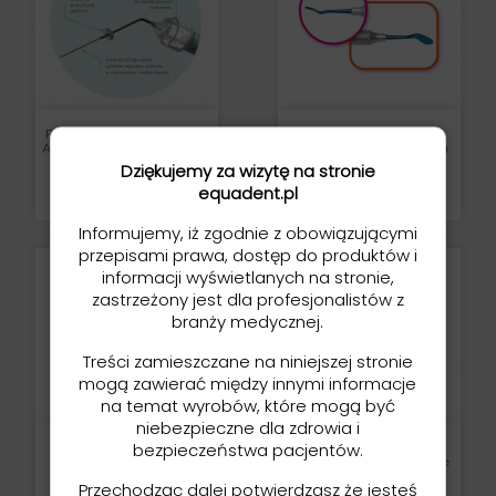
Flex-Flo Tips - Oszczędne
Instrument CASI Do
Aplikatory Do Prep. Endo W
Modelowania Kompozytu
Paście (81%...
Dziękujemy za wizytę na stronie
Cena
Cena
149,00 zł
460,00 zł
equadent.pl
Informujemy, iż zgodnie z obowiązującymi
przepisami prawa, dostęp do produktów i
informacji wyświetlanych na stronie,
zastrzeżony jest dla profesjonalistów z
branży medycznej.
Treści zamieszczane na niniejszej stronie
mogą zawierać między innymi informacje
na temat wyrobów, które mogą być
niebezpieczne dla zdrowia i
bezpieczeństwa pacjentów.
Końcówka Mieszająca 1:1
Końcówki Mieszające 1:1,
Wewnątrzustna Czarna
Giętkie, Metalowe Krótkie
(blokuje Dostęp Światła)
(do Activa Bulk Flow,...
Przechodząc dalej potwierdzasz że jesteś