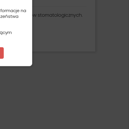
nformacje na
podczas zabiegów stomatologicznych.
czeństwa
ającym