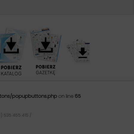
tons/popupbuttons.php
on line
65
) 535 455 415 /