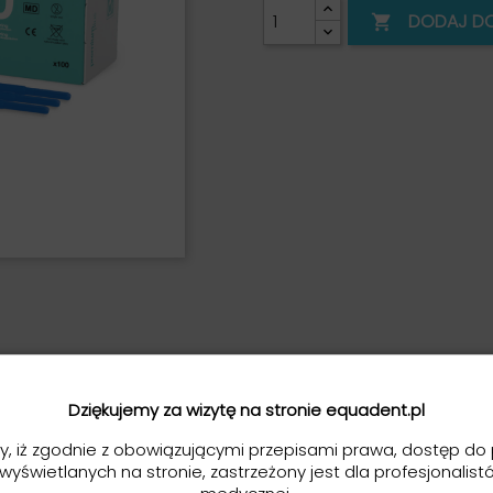
DODAJ D

Dziękujemy za wizytę na stronie equadent.pl
y, iż zgodnie z obowiązującymi przepisami prawa, dostęp do 
 wyświetlanych na stronie, zastrzeżony jest dla profesjonalist