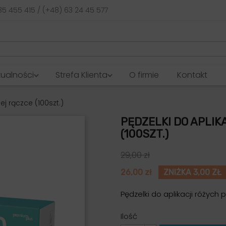
35 455 415 / (+48) 63 24 45 577
tualności
Strefa Klienta
O firmie
Kontakt
ej rączce (100szt.)
PĘDZELKI DO APLIK
(100SZT.)
29,00 zł
26,00 zł
ZNIŻKA 3,00 ZŁ
Pędzelki do aplikacji różych
Ilość