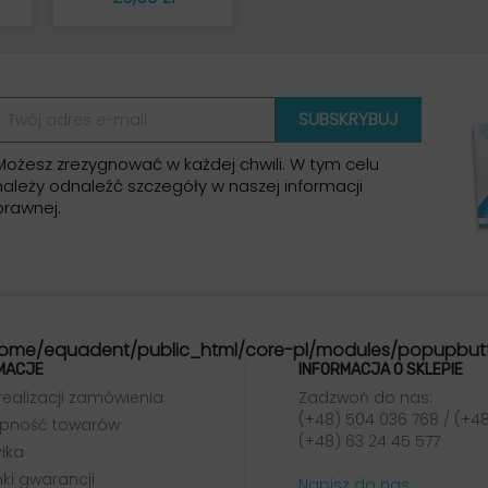
Możesz zrezygnować w każdej chwili. W tym celu
należy odnaleźć szczegóły w naszej informacji
prawnej.
ome/equadent/public_html/core-pl/modules/popupbut
MACJE
INFORMACJA O SKLEPIE
realizacji zamówienia
Zadzwoń do nas:
(+48) 504 036 768 / (+48
pność towarów
(+48) 63 24 45 577
łka
ki gwarancji
Napisz do nas: