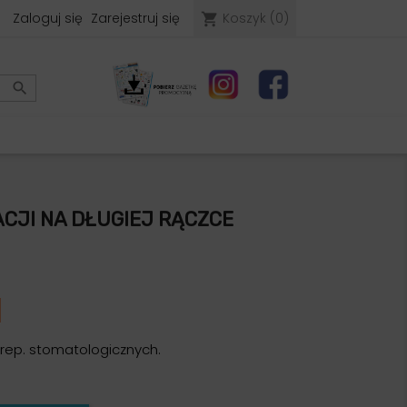
Zaloguj się
Zarejestruj się
Koszyk
(0)
shopping_cart

ACJI NA DŁUGIEJ RĄCZCE
 prep. stomatologicznych.