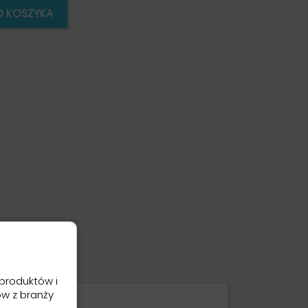
O KOSZYKA
produktów i
ów z branży