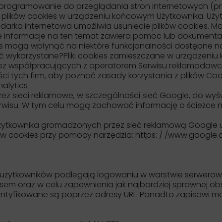
 Oprogramowanie do przeglądania stron internetowych (p
plików cookies w urządzeniu końcowym Użytkownika. Uż
ądarka internetowa umożliwia usunięcie plików cookies. M
 informacje na ten temat zawiera pomoc lub dokumentacj
s mogą wpłynąć na niektóre funkcjonalności dostępne na
ać wykorzystane?Pliki cookies zamieszczane w urządzeniu
ez współpracujących z operatorem Serwisu reklamodawc
ści tych firm, aby poznać zasady korzystania z plików Co
alytics
rzez sieci reklamowe, w szczególności sieć Google, do w
Serwisu. W tym celu mogą zachować informację o ścieżce n
 użytkownika gromadzonych przez sieć reklamową Google 
ów cookies przy pomocy narzędzia: https: / /www.google
 użytkowników podlegają logowaniu w warstwie serwerow
sem oraz w celu zapewnienia jak najbardziej sprawnej o
ntyfikowane są poprzez adresy URL. Ponadto zapisowi 