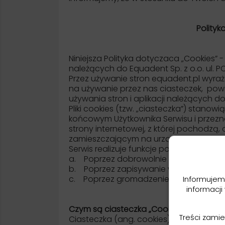
Polityk
Niniejsza Polityka dotyczaca „Cookies” 
należących do Equadent Sp. z o.o. ul. PC
Przez używanie stron equadent.pl wyraż
na używanie przez nas ciasteczek, pow
używania stron i aplikacji należących d
Pliki cookies (tzw. „ciasteczka”) stano
końcowym Użytkownika Serwisu i przezn
strony internetowej, z której pochodz
zamieszczającym na urządzeniu końcowym
Serwis realizuje funkcje pozyskiwania i
a. Poprzez dobrowolnie wprowadzone 
b. Poprzez zapisywanie w urządzeniach 
c. Poprzez gromadzenie logów serwe
Informujem
informacji
Czym są ciasteczka „Cookies”?
Treści zami
Ciasteczka (ang. cookies) to niewielki