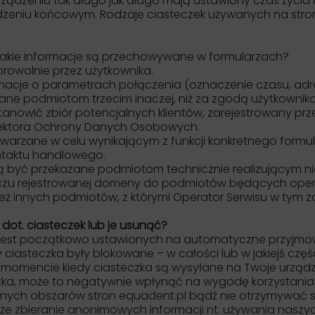
ządzeniu tak długo jak długo mają ustawiony czas życia 
ądzeniu końcowym. Rodzaje ciasteczek używanych na str
Jakie informacje są przechowywane w formularzach?
rowolnie przez użytkownika.
acje o parametrach połączenia (oznaczenie czasu, adre
ane podmiotom trzecim inaczej, niż za zgodą użytkownika
owić zbiór potencjalnych klientów, zarejestrowany prze
ektora Ochrony Danych Osobowych.
arzane w celu wynikającym z funkcji konkretnego formul
ntaktu handlowego.
yć przekazane podmiotom technicznie realizującym niek
daczu rejestrowanej domeny do podmiotów będących ope
eż innych podmiotów, z którymi Operator Serwisu w tym z
dot. ciasteczek lub je usunąć?
 jest początkowo ustawionych na automatyczne przyjmow
 ciasteczka były blokowane – w całości lub w jakiejś części
mencie kiedy ciasteczka są wysyłane na Twoje urządzeni
zka, może to negatywnie wpłynąć na wygodę korzystania z
wnych obszarów stron equadent.pl bądź nie otrzymywać 
kże zbieranie anonimowych informacji nt. używania naszy