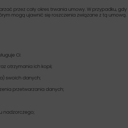
rzać przez cały okres trwania umowy. W przypadku, g
órym mogą ujawnić się roszczenia związane z tą umową. Ok
ługuje Ci:
z otrzymania ich kopii;
a) swoich danych;
zenia przetwarzania danych;
nu nadzorczego;