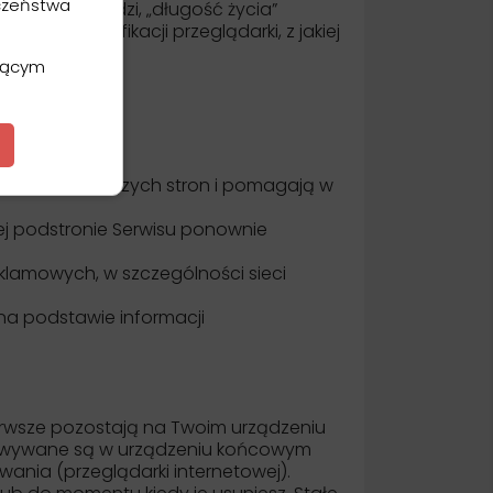
czeństwa
której pochodzi, „długość życia”
 do identyfikacji przeglądarki, z jakiej
ającym
ie używają naszych stron i pomagają w
żdej podstronie Serwisu ponownie
klamowych, w szczególności sieci
na podstawie informacji
erwsze pozostają na Twoim urządzeniu
echowywane są w urządzeniu końcowym
ania (przeglądarki internetowej).