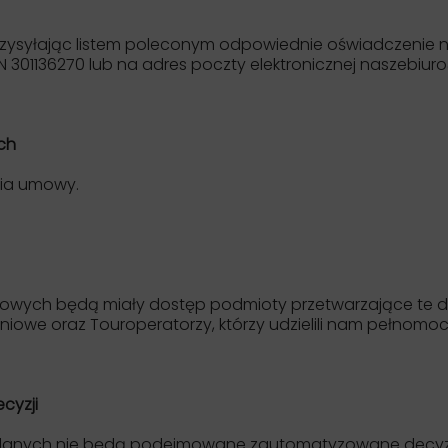
ysyłając listem poleconym odpowiednie oświadczenie na a
GON 301136270 lub na adres poczty elektronicznej naszebi
ch
cia umowy.
owych będą miały dostęp podmioty przetwarzające te da
owe oraz Touroperatorzy, którzy udzielili nam pełnomo
cyzji
 danych nie będą podejmowane zautomatyzowane decyzj