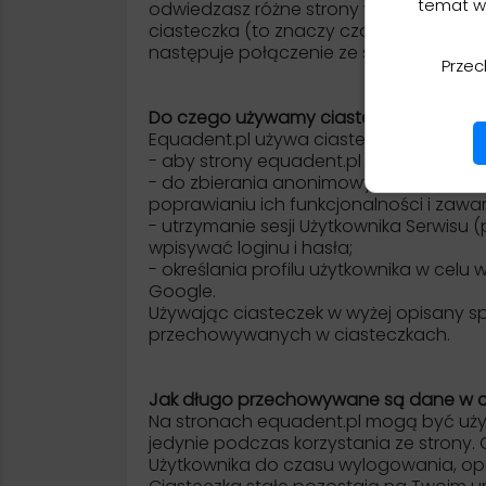
temat w
odwiedzasz różne strony w internecie. C
ciasteczka (to znaczy czas jego istnien
następuje połączenie ze strona interne
Przec
Do czego używamy ciasteczek?
Equadent.pl używa ciasteczek w różnyc
- aby strony equadent.pl działały szybcie
- do zbierania anonimowych, zagregowa
poprawianiu ich funkcjonalności i zawar
- utrzymanie sesji Użytkownika Serwisu 
wpisywać loginu i hasła;
- określania profilu użytkownika w cel
Google.
Używając ciasteczek w wyżej opisany s
przechowywanych w ciasteczkach.
Jak długo przechowywane są dane w c
Na stronach equadent.pl mogą być używ
jedynie podczas korzystania ze strony
Użytkownika do czasu wylogowania, opu