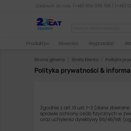
Zadzwoń do nas:
(+48) 504 036 768 / (+48) 5
Produkty
Nowości
Wyprzedaż
Ak
Strona główna
Strefa Klienta
Polityka pr
Polityka prywatności & informac
Zgodnie z art. 13 ust. 1–2 (dane zbieran
sprawie ochrony osób fizycznych w zw
oraz uchylenia dyrektywy 95/46/WE (ogóln