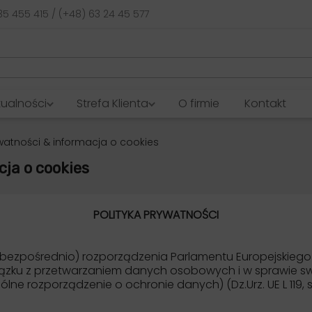
35 455 415 / (+48) 63 24 45 577
tualności
Strefa Klienta
O firmie
Kontakt
ywatności & informacja o cookies
ja o cookies
POLITYKA PRYWATNOŚCI
e bezpośrednio) rozporządzenia Parlamentu Europejskiego i
iązku z przetwarzaniem danych osobowych i w sprawie 
e rozporządzenie o ochronie danych) (Dz.Urz. UE L 119, s.