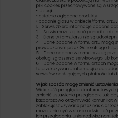
Ciasteczka stałe pozostają na Twoim ur
pliki cookies przechowywane są w urz
• id sesji
• ostatnio oglądane produkty
• oddanie głosu w ankiecie/formularzu
1. Serwis zbiera informacje podane dob
2. Serwis może zapisać ponadto inform
3. Dane w formularzu nie są udostępni
4. Dane podane w formularzu mogą stan
prowadzonym przez Generalnego Insp
5. Dane podane w formularzu są przetw
obsługi zgłoszenia serwisowego lub ko
6. Dane podane w formularzach mogą b
to przekazywania informacji o posia
serwisów obsługujących płatności lub t
W jaki sposób mogę zmienić ustawienia 
Większość przeglądarek internetowych
zmienić ustawienia przeglądarki tak, aby
każdorazowo otrzymywać komunikat w mo
zablokujesz używane przez nas ciastec
możesz nie być w stanie odwiedzić pe
ich przeglądania. Uniemożliwisz nam ta