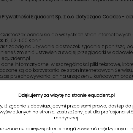
a Prywatności Equadent Sp. z o.o dotycząca Cookies - ci
- Ciasteczek odnosi sie do wszystkich stron internetowych 
K 12, 62-500 Konin.
asz zgodę na używanie ciasteczek zgodnie z poniższą polit
inieneś zmienić ustawienia swojej przeglądarki w odpowi
o equadent.pl
wią dane informatyczne, w szczególności pliki tekstowe, k
aczone są do korzystania ze stron internetowych Serwisu
ą, czas przechowywania ich na urządzeniu końcowym oraz
 Użytkownika Serwisu pliki cookies oraz uzyskującym do
nformacji o użytkownikach i ich zachowaniu w następujący
w formularzach informacje.
Dziękujemy za wizytę na stronie equadent.pl
końcowych pliki cookie (tzw. "ciasteczka").
ra www
y, iż zgodnie z obowiązującymi przepisami prawa, dostęp do 
 wyświetlanych na stronie, zastrzeżony jest dla profesjonalist
medycznej.
eszczane na niniejszej stronie mogą zawierać między innymi i
e pliki, zapisywane i przechowywane na Twoim komputerze