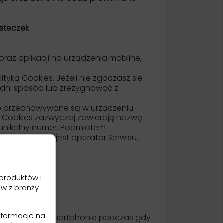
asteczek
oraz aplikacji na urządzenia mobilne,
yką Cookies. Jeżeli nie zgadzasz sie
edni sposób lub zrezygnować z
tóre przechowywane są w urządzeniu
. Cookies zazwyczaj zawierają nazwę
 unikalny numer. Podmiotem
 nich dostęp jest operator Serwisu.
 sposób:
produktów i
ów z branży
nformacje na
, tablecie lub smartphonie podczas gdy