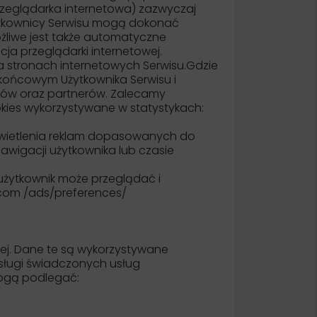
rzeglądarka internetowa) zazwyczaj
ytkownicy Serwisu mogą dokonać
ożliwe jest także automatyczne
a przeglądarki internetowej.
 stronach internetowych Serwisu.Gdzie
 końcowym Użytkownika Serwisu i
ów oraz partnerów. Zalecamy
okies wykorzystywane w statystykach:
yświetlenia reklam dopasowanych do
awigacji użytkownika lub czasie
użytkownik może przeglądać i
.com /ads/preferences/
ej. Dane te są wykorzystywane
bsługi świadczonych usług
mogą podlegać: