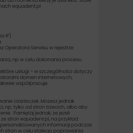
lub do momentu kiedy je usuniesz. Stałe
onach equadent.pl
s IP)
.
z Operatora Serwisu w rejestrze
arza, np w celu dokonania procesu
tóre usługi – w szczególności dotyczy
ratorami domen internetowych,
akresie współpracuje.
anie ciasteczek. Możesz jednak
, np. tylko od stron trzecich, albo aby
e. Pamiętaj jednak, ze jeżeli
e stron equadent.pl, na przykład
spersonalizowanych informacji podczas
ch stron w celu stałego poprawiania