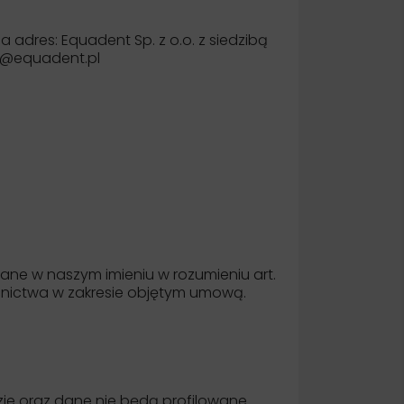
dres: Equadent Sp. z o.o. z siedzibą
uro@equadent.pl
ne w naszym imieniu w rozumieniu art.
cnictwa w zakresie objętym umową.
e oraz dane nie będą profilowane.