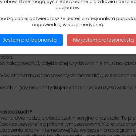
yrobów, które mogą być niebezpieczne dla zdrowia i bezpie
iasteczko zazwyczaj zawiera nazwę strony internetowej, z 
pacjentów.
ia), oraz przypadkowo wygenerowany unikalny numer służący
towa.
hodząc dalej potwierdzasz że jesteś profesjonalistą posiad
odpowiednią wiedzę medyczną.
h celach:
Jestem profesjonalistą
Nie jestem profesjonalistą
j i były łatwiejsze w użyciu,
nych statystyk, które pozwalają nam zrozumieć jak ludz
tości.
(po zalogowaniu), dzięki której Użytkownik nie musi na ka
u wyświetlania mu dopasowanych materiałów w sieciach re
posób nigdy nie identyfikujemy tożsamości użytkowników 
iasteczkach?
ane dwa rodzaje ciasteczek – sesyjne oraz stałe. Te pi
. Cookies „sesyjne” są plikami tymczasowymi, które prz
szczenia strony internetowej lub wyłączenia oprogramow