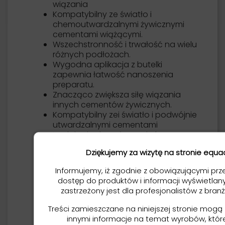
wiązania
Kompatybilny ze światło i
chemoutwardzalnymi żywicznymi
cementami wiążącymi.
Wszechstronność i trwałość na wielu
różnych podłożach.
Wygodna aplikacja z butelki
zapewnia łatwość nanoszenia
preparatu.
Znacząco zwiększa siłę wiązania
innych cementów żywicznych.
Kompatybilny zei światło i podwójnie
utwardzalnymi cementami
Nadaje się do połączenia kompozyt -
kompozyt - najpierw wytrawić
Dziękujemy za wizytę na stronie equa
preparację, nałożyć
Z-Prime Plus
,
nałożyć
Porcelain Bonding Resin
i
Informujemy, iż zgodnie z obowiązującymi prz
wypełnić kompozytem - przeczytaj
dostęp do produktów i informacji wyświetlany
instrukcję.
zastrzeżony jest dla profesjonalistów z bran
Pojemność:
2 ml lub 4 ml.
Treści zamieszczane na niniejszej stronie mogą
innymi informacje na temat wyrobów, któ
Dodatkowe materiały: