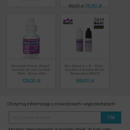
Cena
Cena
76,50 zł
85,00 zł
podstawowa
Porcelain Primer (Silan) -
Bis-Silane A + B - Silan -
Gotowy Do Użycia Silan
System 2 Buteleczki Do
10ml - Bisco USA
Zmieszania BISCO
Cena
Cena
129,00 zł
199,00 zł
Otrzymuj informację o nowościach i wyprzedażach
Możesz zrezygnować w każdej chwili. W tym celu