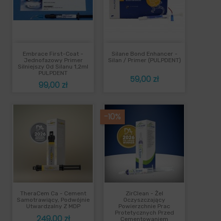
Embrace First-Coat -
Silane Bond Enhancer -
Jednofazowy Primer
Silan / Primer (PULPDENT)
Silniejszy Od Silanu 1,2ml
PULPDENT
Cena
59,00 zł
Cena
99,00 zł
-10%
TheraCem Ca - Cement
ZirClean - Żel
Samotrawiący, Podwójnie
Oczyszczający
Utwardzalny Z MDP
Powierzchnie Prac
Protetycznych Przed
Cena
249,00 zł
Cementowaniem