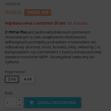
175,00 zł
157,50 zł
ZNIŻKA 10%
Najniższa cena z ostatnich 30 dni:
175 zł brutto
Z-Prime Plus
jest jednoskładnikowym primerem
stosowanym w celu zwiększenia właściwości
adhezyjnych pomiędzy pośrednim materiałem do
odbudowy (korona, most, licówka, inlay, wkład itp.) a
kompozytem czy cementem z żywicy kompozytowej.
zawiera monomer MDP! Szczególnie zalecany do
cyrkonu
Pojemność
2 ml
4 ml
Ilość
DODAJ DO KOSZYKA
