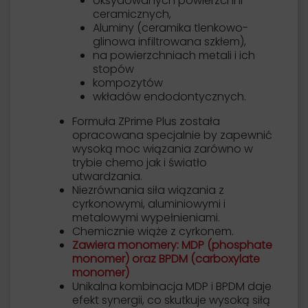
oksydowanych powierzchni
ceramicznych,
Aluminy (ceramika tlenkowo-
glinowa infiltrowana szkłem),
na powierzchniach metali i ich
stopów
kompozytów
wkładów endodontycznych.
Formuła ZPrime Plus została
opracowana specjalnie by zapewnić
wysoką moc wiązania zarówno w
trybie chemo jak i światło
utwardzania.
Niezrównania siła wiązania z
cyrkonowymi, aluminiowymi i
metalowymi wypełnieniami.
Chemicznie wiąże z cyrkonem.
Zawiera monomery: MDP (phosphate
monomer) oraz BPDM (carboxylate
monomer)
Unikalna kombinacja MDP i BPDM daje
efekt synergii, co skutkuje wysoką siłą