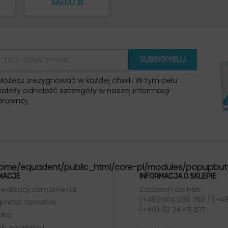
Cena
199,00 zł
Możesz zrezygnować w każdej chwili. W tym celu
należy odnaleźć szczegóły w naszej informacji
prawnej.
ome/equadent/public_html/core-pl/modules/popupbut
MACJE
INFORMACJA O SKLEPIE
realizacji zamówienia
Zadzwoń do nas:
(+48) 504 036 768 / (+48
pność towarów
(+48) 63 24 45 577
łka
ki gwarancji