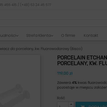
35 455 415 / (+48) 63 24 45 577
tualności
Strefa Klienta
O firmie
Kontakt
awiacz do porcelany, kw. Fluorowodorowy (Bisco)
PORCELAIN ETCHAN
PORCELANY, KW. F
119,00 zł
Zawiera
4%
kwas fluorowodor
pozostaje w miejscu założen
Ilość