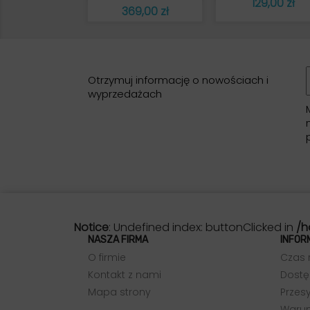
Cena
129,00 zł
Cena
369,00 zł
Otrzymuj informację o nowościach i
wyprzedażach
Notice
: Undefined index: buttonClicked in
/h
NASZA FIRMA
INFOR
O firmie
Czas 
Kontakt z nami
Dostę
Mapa strony
Przesy
Warun