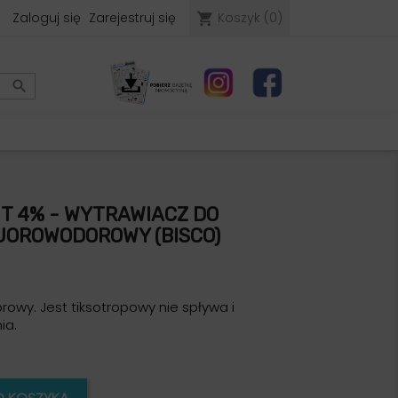
Zaloguj się
Zarejestruj się
Koszyk
(0)
shopping_cart

T 4% - WYTRAWIACZ DO
LUOROWODOROWY (BISCO)
owy. Jest tiksotropowy nie spływa i
ia.