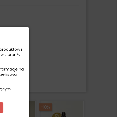
produktów i
ów z branży
nformacje na
czeństwa
ającym
-10%