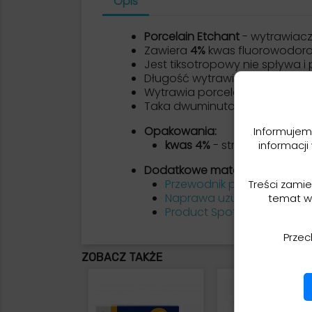
Opis
Porcelain Etchant
- wytrawiacz
Zawiera
4%
kwas fluorowodoro
Jest tiksotropowy nie spływa i
Długość wytrawiania pracy pro
Wytrawia porcelanę w dwie mi
Taka dwuminutowa aplikacja n
Opakowania:
Informujem
kwas 4%
- strzykawka 5 g,
informacji
Dodatkowe materiały:
Przewodnik po produktach 
Treści zami
Naprawa uzupelnien cerami
temat w
Product Spotlight 2025
Przec
ZOBACZ TAKŻE