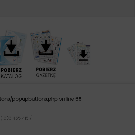
tons/popupbuttons.php
on line
65
) 535 455 415 /