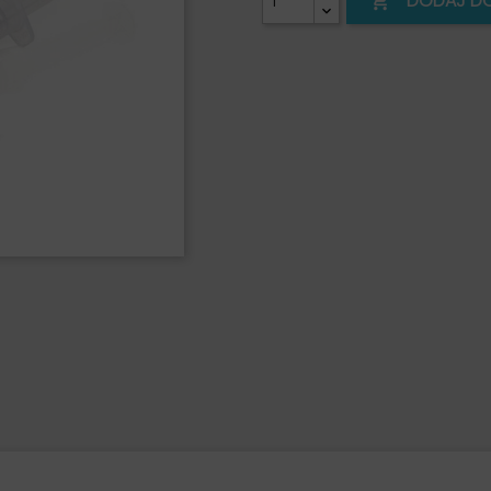
DODAJ D
