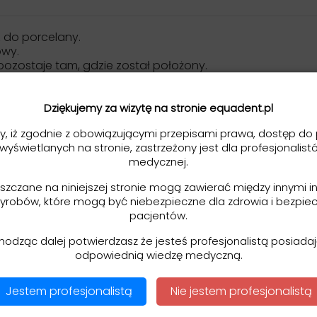
 do porcelany.
wy.
 pozostaje tam, gdzie został położony.
tetycznej zależy od materiału z którego jest wykonana !
nuty.
ie przebarwia porcelany.
Dziękujemy za wizytę na stronie equadent.pl
y, iż zgodnie z obowiązującymi przepisami prawa, dostęp do 
 wyświetlanych na stronie, zastrzeżony jest dla profesjonalist
medycznej.
Bisco 2022
eszczane na niniejszej stronie mogą zawierać między innymi i
cznych dla każdego - opis procedur TPS 11.2018
yrobów, które mogą być niebezpieczne dla zdrowia i bezpie
pacjentów.
hodząc dalej potwierdzasz że jesteś profesjonalistą posiad
odpowiednią wiedzę medyczną.
Jestem profesjonalistą
Nie jestem profesjonalistą