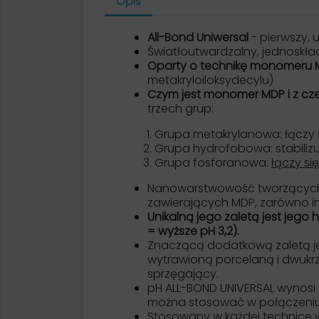
Opis
All-Bond Uniwersal
- pierwszy,
Światłoutwardzalny, jednoskła
Oparty o technikę monomeru
metakryloiloksydecylu)
Czym jest monomer MDP i z cz
trzech grup:
Grupa metakrylanowa: łączy 
Grupa hydrofobowa: stabilizu
Grupa fosforanowa:
łączy si
Nanowarstwowość tworzących 
zawierających MDP, zarówno in vi
Unikalną jego zaletą jest jego
= wyższe pH 3,2).
Znaczącą dodatkową zaletą jes
wytrawioną porcelaną i dwukr
sprzęgający.
pH ALL-BOND UNIVERSAL wynosi 
można stosować w połączeni
Stosowany w każdej technice wy