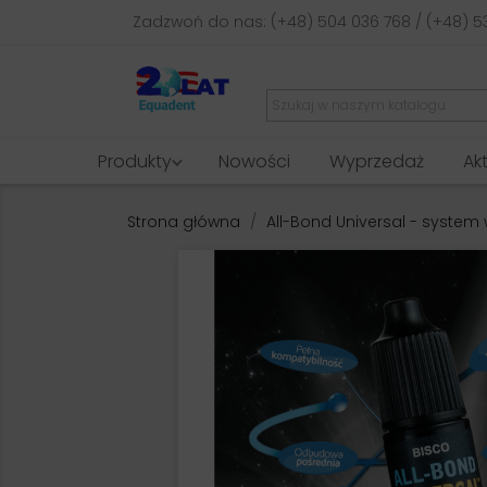
Zadzwoń do nas:
(+48) 504 036 768 / (+48) 5
Produkty
Nowości
Wyprzedaż
Ak
Strona główna
All-Bond Universal - system 