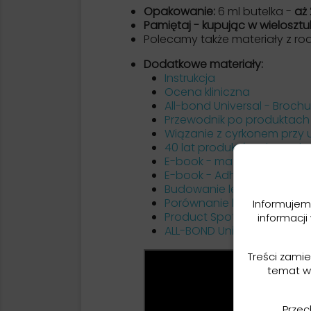
Opakowanie:
6 ml butelka -
aż 
Pamiętaj - kupując w wielosztu
Polecamy także materiały z ro
Dodatkowe materiały:
Instrukcja
Ocena kliniczna
All-bond Universal - Brochu
Przewodnik po produktach 
Wiązanie z cyrkonem przy uż
40 lat produktów Bisco - k
E-book - materiały łączące
E-book - Adhezja której m
Budowanie lepszej adhezji -
Porównanie bondów Bisco
Informujem
Product Spotlight 2025
informacji
ALL-BOND Universal - opis 
Treści zami
temat w
Przec