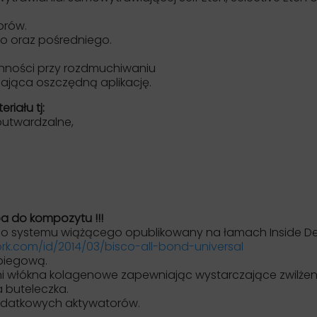
orów.
o oraz pośredniego.
ynności przy rozdmuchiwaniu
ająca oszczędną aplikację.
iału tj:
outwardzalne,
pa do kompozytu !!!
 systemu wiążącego opublikowany na łamach Inside Dentistry
rk.com/id/2014/03/bisco-all-bond-universal
biegową.
oni włókna kolagenowe zapewniając wystarczające zwilżen
 buteleczka.
dodatkowych aktywatorów.