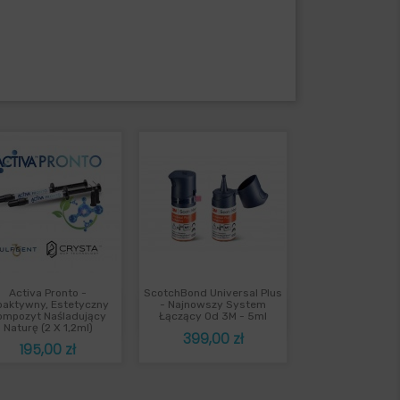
Activa Pronto -
ScotchBond Universal Plus
Szybki podgląd
Szybki podgląd


oaktywny, Estetyczny
- Najnowszy System
ompozyt Naśladujący
Łączący Od 3M - 5ml
Naturę (2 X 1,2ml)
Cena
399,00 zł
Cena
195,00 zł