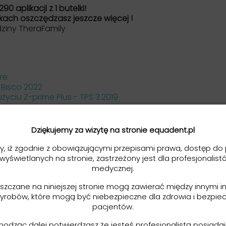
290 aplikacji z 1 butelki!
kach oszczędzasz jeszcze więcej !
dziny TheraFamily
re
Bisco 2022
yciu Z-prime Plus - TPS 3.2019
atalog - ang.
 (Bisco - ang.)
ożesz zaufać
Dziękujemy za wizytę na stronie equadent.pl
 art. DPR 2021
y, iż zgodnie z obowiązującymi przepisami prawa, dostęp do 
 wyświetlanych na stronie, zastrzeżony jest dla profesjonalist
produktu (ENG)
medycznej.
eszczane na niniejszej stronie mogą zawierać między innymi i
yrobów, które mogą być niebezpieczne dla zdrowia i bezpie
pacjentów.
hodząc dalej potwierdzasz że jesteś profesjonalistą posiad