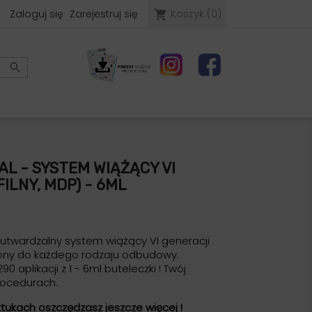
Zaloguj się
Zarejestruj się
Koszyk
(0)
shopping_cart

L - SYSTEM WIĄŻĄCY VI
ILNY, MDP) - 6ML
łoutwardzalny system wiążący VI generacji
ony do każdego rodzaju odbudowy.
90 aplikacji z 1 - 6ml buteleczki ! Twój
rocedurach.
ztukach oszczędzasz jeszcze więcej !