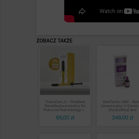
ZOBACZ TAKŻE
TheraCal LC - Podkład
DenTastic UNO - Bo
Szybki podgląd
Szybki podgl


Światłoutwardzalny Do
Uniwersalny V Genera
Pokrycia Pośredniego I...
(hydrofilny) 6ml
Cena
Cena
95,00 zł
249,00 zł