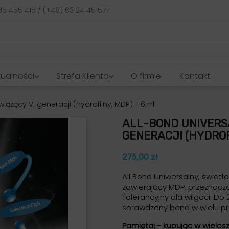
35 455 415 / (+48) 63 24 45 577
tualności
Strefa Klienta
O firmie
Kontakt
wiążący VI generacji (hydrofilny, MDP) - 6ml
ALL-BOND UNIVERSA
GENERACJI (HYDROF
275,00 zł
All Bond Uniwersalny, świat
zawierający MDP, przeznacz
Tolerancyjny dla wilgoci. Do 2
sprawdzony bond w wielu p
Pamiętaj - kupując w wielos