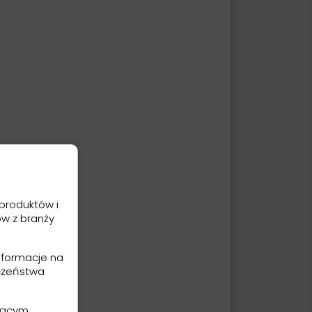
produktów i
ów z branży
nformacje na
czeństwa
ającym