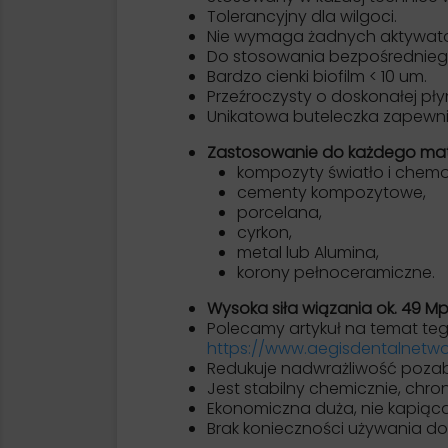
Tolerancyjny dla wilgoci.
Nie wymaga żadnych aktywat
Do stosowania bezpośrednieg
Bardzo cienki biofilm < 10 um.
Przeźroczysty o doskonałej pł
Unikatowa buteleczka zapewni
Zastosowanie do każdego mater
kompozyty światło i chem
cementy kompozytowe,
porcelana,
cyrkon,
metal lub Alumina,
korony pełnoceramiczne.
Wysoka siła wiązania ok. 49 M
Polecamy artykuł na temat tego
https://www.aegisdentalnetwo
Redukuje nadwrażliwość poza
Jest stabilny chemicznie, chr
Ekonomiczna duża, nie kapiąca
Brak konieczności używania 