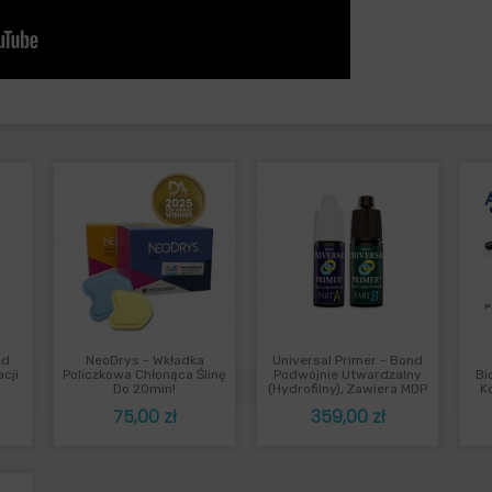
nd
NeoDrys - Wkładka
Universal Primer - Bond
ąd
Szybki podgląd
Szybki podgląd


cji
Policzkowa Chłonąca Ślinę
Podwójnie Utwardzalny
Bi
Do 20min!
(hydrofilny), Zawiera MDP
K
Cena
Cena
75,00 zł
359,00 zł