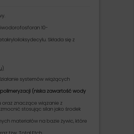
wy.
Diwodorofosforan 10-
akryloiloksydecylu. Składa się z
u)
ziałanie systemów wiążących
 polimeryzacji (niska zawartość wody
u oraz znaczące wiązanie z
mocnić stosując silan jako środek
ych materiałów na bazie żywic, które
az tzw. Total Etch.