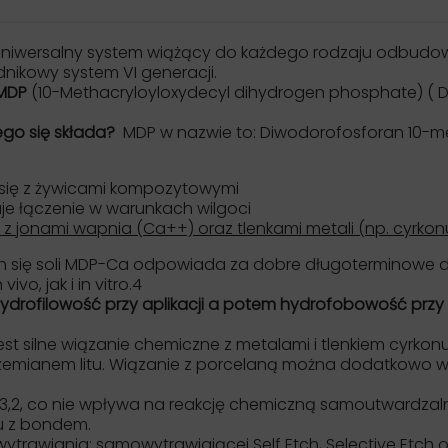
 uniwersalny system wiążący do każdego rodzaju odbudo
dnikowy system VI generacji.
 MDP
(
10-Methacryloyloxydecyl dihydrogen phosphate) ( 
ego się składa?
MDP w nazwie to:
Diwodorofosforan 10-met
się z żywicami kompozytowymi
je łączenie w warunkach wilgoci
ę z jonami wapnia (Ca++) oraz tlenkami metali (np. cyrkon
się soli MDP-Ca odpowiada za dobre długoterminowe d
vo, jak i in vitro.4
 hydrofilowość przy aplikacji a potem hydrofobowość przy
t silne wiązanie chemiczne z metalami i tlenkiem cyrkon
zemianem litu. Wiązanie z porcelaną można dodatkowo wz
3,2, co nie wpływa na reakcję chemiczną samoutwardzaln
u z bondem.
trawiania: samowytrawiającej Self Etch, Selective Etch or