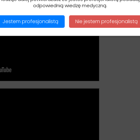
odpowiednią wiedzę medyczną.
Jestem profesjonalistą
Nie jestem profesjonalistą