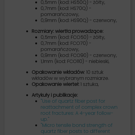
0,5mm (kod: HS50Q) - żółty,
0,7mm (kod: HS70Q) -
pomarańczowy,
0,9mm (kod: HS90Q) - czerwony,
Rozmiary: wiertła prowadzące:
0,5mm (kod: FCO50) - żółty,
0,7mm (kod: FCO70) -
pomarańczowy,
0,9mm (kod: FCO90) - czerwony,
1,1mm (kod: FCO110) - niebieski,
Opakowanie wkładów
: 10 sztuk
wkładów w wybranym rozmiarze.
Opakowanie wierteł:
1 sztuka,
Artykuły i publikacje:
"Use of quartz fiber post for
reattachment of complex crown
root fractures: A 4-year follow-
up."
"Micro tensile bond strength of
quartz fiber posts to different