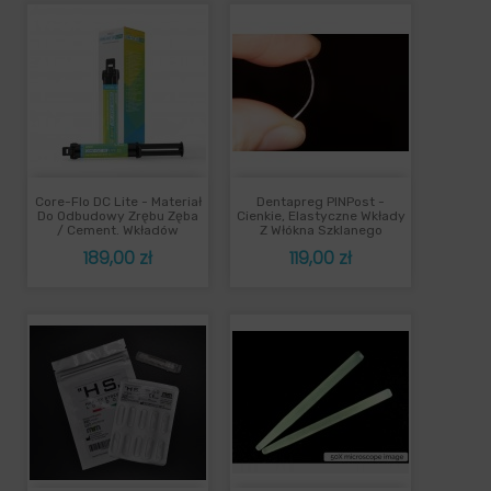
Core-Flo DC Lite - Materiał
Dentapreg PINPost -
Do Odbudowy Zrębu Zęba
Cienkie, Elastyczne Wkłady
/ Cement. Wkładów
Z Włókna Szklanego
Cena
Cena
189,00 zł
119,00 zł