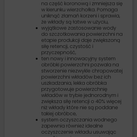
na część koronową i zmniejsza się
w kierunku wierzchołka. Pomaga
uniknąć złamań korzeni i sprawia,
że ​​wkłady są łatwe w użyciu,
wyjątkowe zastosowanie wody
do szczotkowania powierzchni na
etapie produkcji daje zwiększoną
siłę retencji, czystość i
przyczepność,
ten nowy i innowacyjny system
obróbki powierzchni pozwala na
stworzenie niezwykle chropowatej
powierzchni wkładów bez ich
uszkadzania, lekka obróbka
przygotowuje powierzchnię
wkładów w trybie jednorodnym i
zwiększa siłę retencji o 40% więcej
niż wkłady które nie są poddane
takiej obróbce,
system oczyszczania wodnego
zapewnia również idealne
oczyszczenie wkładu usuwając