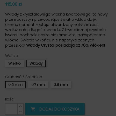
115,00 zł
Wkłady z kryształowego włókna kwarcowego, to nowy
przezroczysty i przewodzący światło wkład dzięki
czemu cement zostaje utwardzony natychmiast
wzdłuż całej długości wkładu.
Z krystalicznej czystości
kwarcu pochodzi nasze niesamowite, transparentne
włókno. Światło w końcu nie napotyka żadnych
przeszkód!
Wkłady Crystal posiadają aż 78% włókien!
Wersja
Wiertło
Wkłady
Grubość / Średnica
0.5 mm
0,7 mm
0.9 mm
Ilość
DODAJ DO KOSZYKA
