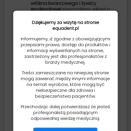
włókna kwarcowego i żywicy
epoksydowej
stworzyliśmy wkład o
niesamowitej przezroczystości i
wyjątkowych właściwościach
Dziękujemy za wizytę na stronie
mechanicznych.
equadent.pl
Cechy:
Informujemy, iż zgodnie z obowiązującymi
kwarc i 100% żywica epoksydowa
przepisami prawa, dostęp do produktów i
– przezroczysta, przewodząca
informacji wyświetlanych na stronie,
światło,
zastrzeżony jest dla profesjonalistów z
wkłady są doskonale
branży medycznej.
przeźroczyste i przepuszczają
światło do końca wkładu a tym
Treści zamieszczane na niniejszej stronie
samym do końca kanału
mogą zawierać między innymi informacje
korzeniowego, w ten sposób
na temat wyrobów, które mogą być
możliwe jest zastosowanie
niebezpieczne dla zdrowia i
cementu światłoutwardzalnego,
bezpieczeństwa pacjentów.
w ciągu 30 sekund możliwe jest
Przechodząc dalej potwierdzasz że jesteś
zacementowanie wkładów
profesjonalistą posiadającym
(zwykle trzeba odczekać 4
odpowiednią wiedzę medyczną.
minuty), co więcej, utwardzanie
światłem cementu jest silniejsze
niż samoutwardzanie cementu,