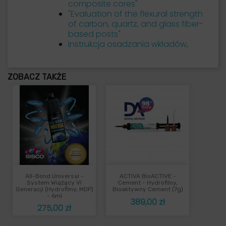
composite cores"
"Evaluation of the flexural strength
of carbon, quartz, and glass fiber-
based posts"
Instrukcja osadzania wkładów,
ZOBACZ TAKŻE
All-Bond Universal -
ACTIVA BioACTIVE -
System Wiążący VI
Cement - Hydrofilny,
Generacji (hydrofilny, MDP)
Bioaktywny Cement (7g)
- 6ml
Cena
389,00 zł
Cena
275,00 zł