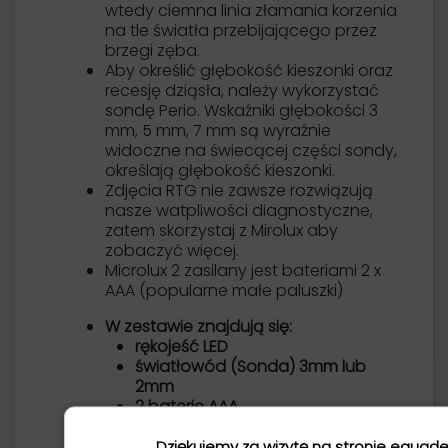
wtedy ciemna linia złamania korzenia
na tle światła przebijającego przez
brzegi zęba.
Aby określić głębokość kieszonki oraz
recesję dziąsła, należy wykorzystać
sondę Perio. Wskaźniki głębokości 3
mm, 5 mm, 7 mm są wyraźnie
widoczne na świecącej części sondy,
określają głębokość kieszonki.
Zdjęcia RTG nie zawsze rozwiązują
nasze watpliwości diagnostyczne,
zatem skorzystaj z Mirolux aby
zobaczyć więcej.
Microlux 2 zasilany jest bateriami 2 x
AAA (popularne małe paluszki)
W zestawie znajdują się:
rękojeść LED
światłowód (Sonda) 3mm lub
2mm
2 baterie AAA
instrukcja
Dziękujemy za wizytę na stronie equade