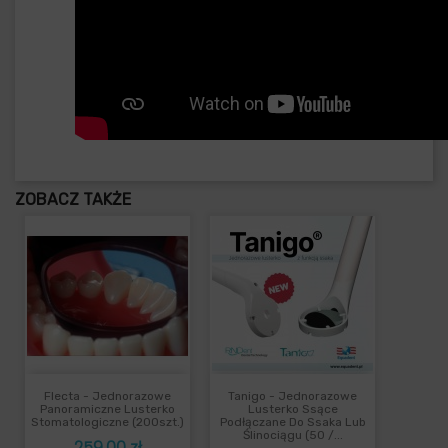
ZOBACZ TAKŻE
Flecta - Jednorazowe
Tanigo - Jednorazowe
Panoramiczne Lusterko
Lusterko Ssące
Stomatologiczne (200szt.)
Podłączane Do Ssaka Lub
Ślinociągu (50 /...
Cena
259,00 zł