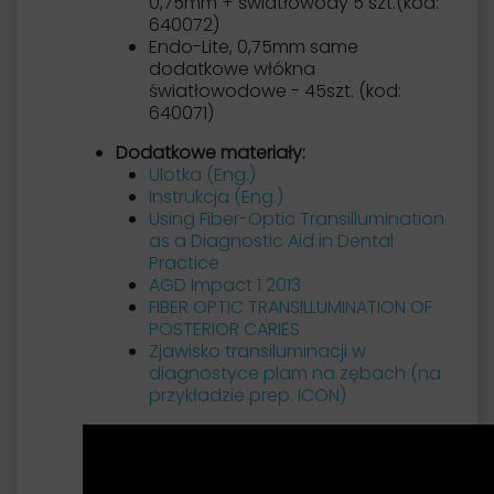
0,75mm + światłowody 5 szt.(kod:
640072)
Endo-Lite, 0,75mm same
dodatkowe włókna
światłowodowe - 45szt. (kod:
640071)
Dodatkowe materiały:
Ulotka (Eng.)
Instrukcja (Eng.)
Using Fiber-Optic Transillumination
as a Diagnostic Aid in Dental
Practice
AGD Impact 1 2013
FIBER OPTIC TRANSILLUMINATION OF
POSTERIOR CARIES
Zjawisko transiluminacji w
diagnostyce plam na zębach (na
przykładzie prep. ICON)