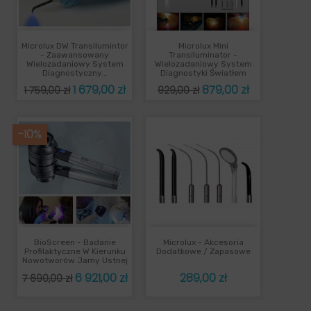
Microlux DW Transilumintor
Microlux Mini
- Zaawansowany
Transiluminator -
Wielozadaniowy System
Wielozadaniowy System
Diagnostyczny...
Diagnostyki Światłem
Cena
Cena
Cena
Cena
1 679,00 zł
879,00 zł
1 759,00 zł
929,00 zł
podstawowa
podstawowa
-10%
BioScreen - Badanie
Microlux - Akcesoria
Profilaktyczne W Kierunku
Dodatkowe / Zapasowe
Nowotworów Jamy Ustnej
Cena
Cena
Cena
6 921,00 zł
289,00 zł
7 690,00 zł
podstawowa