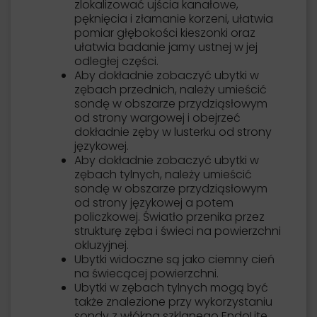
zlokalizować ujścia kanałowe,
pęknięcia i złamanie korzeni, ułatwia
pomiar głębokości kieszonki oraz
ułatwia badanie jamy ustnej w jej
odległej części.
Aby dokładnie zobaczyć ubytki w
zębach przednich, należy umieścić
sondę w obszarze przydziąsłowym
od strony wargowej i obejrzeć
dokładnie zęby w lusterku od strony
językowej.
Aby dokładnie zobaczyć ubytki w
zębach tylnych, należy umieścić
sondę w obszarze przydziąsłowym
od strony językowej a potem
policzkowej. Światło przenika przez
strukturę zęba i świeci na powierzchni
okluzyjnej.
Ubytki widoczne są jako ciemny cień
na świecącej powierzchni.
Ubytki w zębach tylnych mogą być
także znalezione przy wykorzystaniu
sondy z włókna szklanego EndoLite.