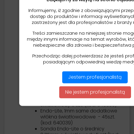
Producent Addent - USA
Informujemy, iż zgodnie z obowiązującymi przep
Dodatkowe akcesoria do dokupienia
dostęp do produktów i informacji wyświetlanych
na naszej stronie:
zastrzeżony jest dla profesjonalistów z branży
System Microlux ze światłowodem
2 mm (kod: 110080-2)
Treści zamieszczane na niniejszej stronie mo
System Microlux ze światłowodem
między innymi informacje na temat wyrobów, k
3 mm (kod: 110080-3)
niebezpieczne dla zdrowia i bezpieczeństwa 
Światłowód do Microlux, 2 mm
Przechodząc dalej potwierdzasz że jesteś prof
(kod: 600045)
posiadającym odpowiednią wiedzę med
Światłowód do Microlux, 3 mm
(kod: 630003)
Światłowód do Microlux, Pedo
Jestem profesjonalistą
2mm (110066)
Podświetlane lusterko do Microlux,
Nie jestem profesjonalistą
5 sztuk (kod: 640056)
Sonda Endo-Lite o średnicy 1mm +
światłowody 5 szt. (kod: 640035)
Endo-Lite, 1mm same dodatkowe
włókna światłowodowe - 45szt.
(kod: 640039)
Sonda Endo-Lite o średnicy