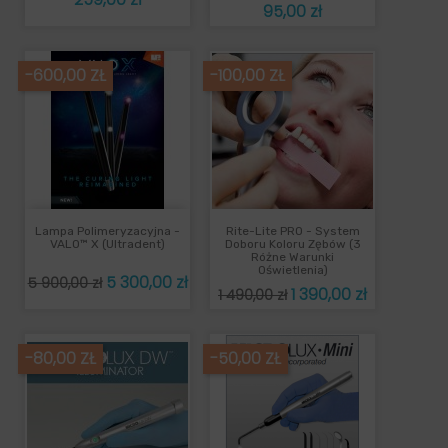
Cena
95,00 zł
-600,00 ZŁ
-100,00 ZŁ
Lampa Polimeryzacyjna -
Rite-Lite PRO - System
VALO™ X (Ultradent)
Doboru Koloru Zębów (3
Różne Warunki
Oświetlenia)
Cena
Cena
5 300,00 zł
5 900,00 zł
Cena
Cena
1 390,00 zł
1 490,00 zł
podstawowa
podstawowa
-80,00 ZŁ
-50,00 ZŁ