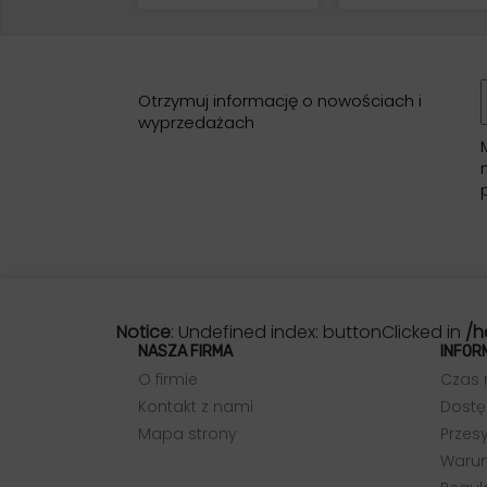
Otrzymuj informację o nowościach i
wyprzedażach
Notice
: Undefined index: buttonClicked in
/h
NASZA FIRMA
INFOR
O firmie
Czas 
Kontakt z nami
Dostę
Mapa strony
Przesy
Warun