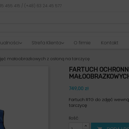
35 455 415 / (+48) 63 24 45 577
tualności
Strefa Klienta
O firmie
Kontakt
jęć małoobrazkowych z osłoną na tarczycę
FARTUCH OCHRONNY
MAŁOOBRAZKOWYCH 
749,00 zł
Fartuch RTG do zdjęć wewną
tarczycę
Ilość