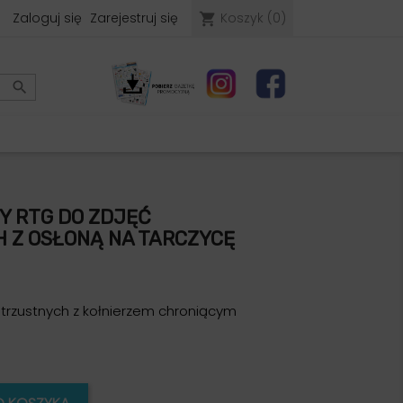
Zaloguj się
Zarejestruj się
Koszyk
(0)
shopping_cart

 RTG DO ZDJĘĆ
Z OSŁONĄ NA TARCZYCĘ
trzustnych z kołnierzem chroniącym