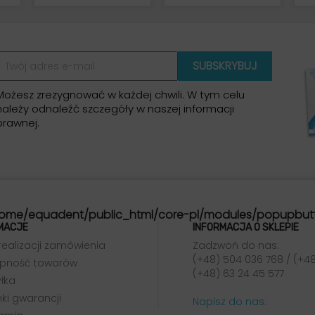
Możesz zrezygnować w każdej chwili. W tym celu
należy odnaleźć szczegóły w naszej informacji
prawnej.
ome/equadent/public_html/core-pl/modules/popupbut
MACJE
INFORMACJA O SKLEPIE
realizacji zamówienia
Zadzwoń do nas:
(+48) 504 036 768 / (+48
pność towarów
(+48) 63 24 45 577
łka
ki gwarancji
Napisz do nas: