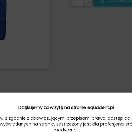
DODAJ D

Dziękujemy za wizytę na stronie equadent.pl
y, iż zgodnie z obowiązującymi przepisami prawa, dostęp do 
 wyświetlanych na stronie, zastrzeżony jest dla profesjonalist
medycznej.