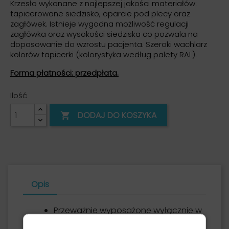
Krzesło wykonane z najlepszej jakości materiałów:
tapicerowane siedzisko, oparcie pod plecy oraz
zagłówek. Istnieje wygodna możliwość regulacji
zagłówka oraz wysokości siedziska co pozwala na
dopasowanie do wzrostu pacjenta. Szeroki wachlarz
kolorów tapicerki (kolorystyka według palety RAL).
Forma płatności: przedpłata.
Ilość
DODAJ DO KOSZYKA

Opis
Przeważnie wyposażone wyłącznie w
"stopki", aby wyeliminować potrzebę