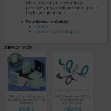
ich ostatecznym złożeniem.
W
przeciwnym wypadku reklamacje nie
będą uwzględniane.
Dodatkowe materiały:
Kolornik
Kolornik - zdjęcia tapicerki
ZOBACZ TAKŻE
Sticky Bites - Pozycjoner
RAPD - Pozycjoner RTG Do
Do Zdjęć Zgryzowych RTG
Klisz Oraz Płytek
(500szt.)
Fosforowych
Cena
Cena
155,00 zł
499,00 zł