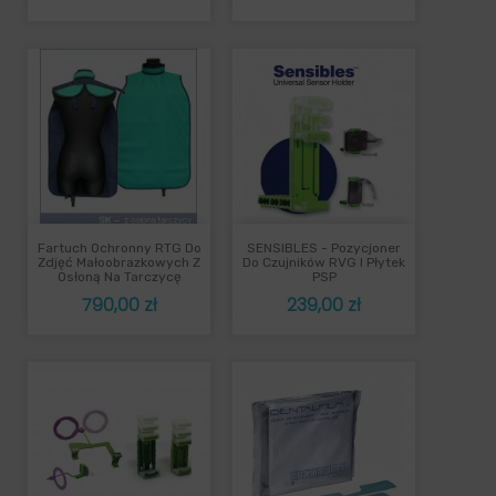
Fartuch Ochronny RTG Do
SENSIBLES - Pozycjoner
Zdjęć Małoobrazkowych Z
Do Czujników RVG I Płytek
Osłoną Na Tarczycę
PSP
Cena
Cena
790,00 zł
239,00 zł