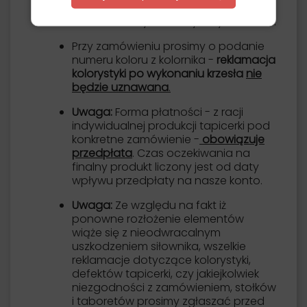
w zależności od wybranego koloru.
Czas dostawy ustalany indywidualnie.
Przy zamówieniu prosimy o podanie
numeru koloru z kolornika -
reklamacja
kolorystyki po wykonaniu krzesła
nie
będzie uznawana
.
Uwaga:
Forma płatności - z racji
indywidualnej produkcji tapicerki pod
konkretne zamówienie -
obowiązuje
przedpłata
. Czas oczekiwania na
finalny produkt liczony jest od daty
wpływu przedpłaty na nasze konto.
Uwaga:
Ze względu na fakt iż
ponowne rozłożenie elementów
wiąże się z nieodwracalnym
uszkodzeniem siłownika, wszelkie
reklamacje dotyczące kolorystyki,
defektów tapicerki, czy jakiejkolwiek
niezgodności z zamówieniem, stołków
i taboretów prosimy zgłaszać przed