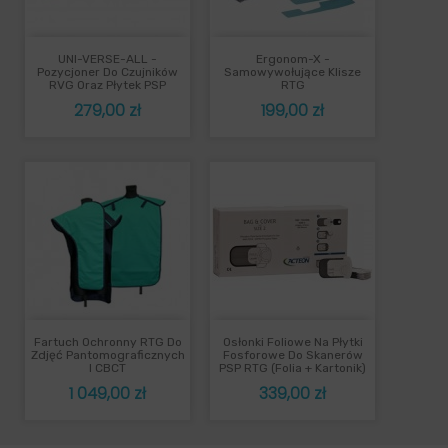
UNI-VERSE-ALL -
Ergonom-X -
Pozycjoner Do Czujników
Samowywołujące Klisze
RVG Oraz Płytek PSP
RTG
Cena
Cena
279,00 zł
199,00 zł
Fartuch Ochronny RTG Do
Osłonki Foliowe Na Płytki
Zdjęć Pantomograficznych
Fosforowe Do Skanerów
I CBCT
PSP RTG (folia + Kartonik)
Cena
Cena
1 049,00 zł
339,00 zł