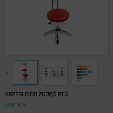


KRZESŁO DO ZDJĘĆ RTG
1 040,00 zł