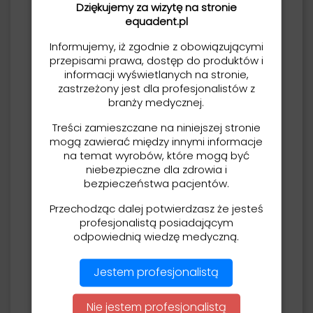
powtarzania zdjęcia
Dziękujemy za wizytę na stronie
spowodowanego ruchem pacjenta.
equadent.pl
Krzesło może być także mobilne (duże
lub małe kółka - lecz nie jest to
Informujemy, iż zgodnie z obowiązującymi
wskazane).
przepisami prawa, dostęp do produktów i
Możliwość indywidualnego
informacji wyświetlanych na stronie,
dopasowania podstawy.
zastrzeżony jest dla profesjonalistów z
Krzesło posiada wykonane z
branży medycznej.
najlepszej jakości materiałów:
Treści zamieszczane na niniejszej stronie
tapicerowane siedzisko, oparcie pod
mogą zawierać między innymi informacje
plecy oraz zagłówek.
na temat wyrobów, które mogą być
Istnieje wygodna możliwość regulacji
niebezpieczne dla zdrowia i
zagłówka oraz wysokości siedziska co
bezpieczeństwa pacjentów.
pozwala na dopasowanie do wzrostu
pacjenta.
Przechodząc dalej potwierdzasz że jesteś
Szeroki wachlarz kolorów tapicerki
profesjonalistą posiadającym
(kolorystyka według palety RAL).
odpowiednią wiedzę medyczną.
Materiał z którego wykonane jest
krzesło posiada atest medyczny.
Wyposażone w praktyczny dodatek -
Jestem profesjonalistą
wieszak na fartuch za zagłówkiem.
Nie jestem profesjonalistą
Czas oczekiwania od 2 do 4 tygodni