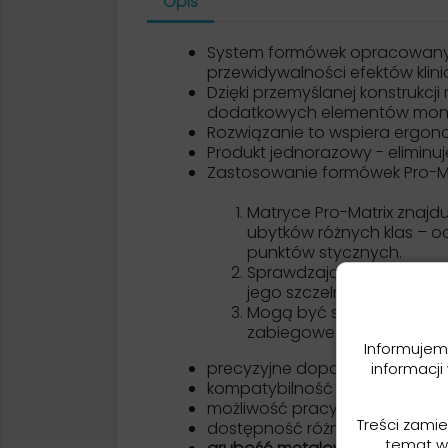
Opis
System formówek opracowany p
przewidywalności efektów klini
Dzięki przemyślanej konstrukc
dodatkowych elementów mon
Rozwiązanie to wspiera ergono
Produkt jednorazowy - eliminuje
Zastosowanie formówek Pro-Ma
Matryce Pro-Matrix znaj
ubytków różnych klas – 
punktów stycznych.
Sprawdzają się w pracy z
jego szczelności.
Mogą być stosowane we w
zabiegowego.
Informujem
precyzyjne dopasowanie do an
informacji
kompatybilność z koferdamem 
możliwość pracy zarówno w odc
Treści zami
dostępność różnych kształtów i
temat w