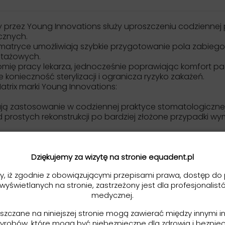
rzez Young Innovations służy uproszczeniu codziennej p
cznych.
ji matryce umożliwiają szybkie przygotowanie pola zabi
tażowych.
mię pracy lekarza, jednocześnie poprawiając komfort pa
 konieczność sterylizacji i ogranicza ryzyko zakażeń.
trix marki Young Innovations:
dują zastosowanie w codziennej praktyce stomatologiczn
od prostych rekonstrukcji po bardziej złożone przypadk
 materiałami kompozytowymi oraz amalgamatem, umożliwia
szystkich obszarach jamy ustnej, również w procedurac
Dziękujemy za wizytę na stronie equadent.pl
y, iż zgodnie z obowiązującymi przepisami prawa, dostęp do 
atomii zęba dzięki odpowiedniemu profilowi taśmy,
 wyświetlanych na stronie, zastrzeżony jest dla profesjonalist
oraz klinami stomatologicznymi,
medycznej.
inkach przednich, jak i bocznych,
eszczane na niniejszej stronie mogą zawierać między innymi i
 szerokości dopasowanych do sytuacji klinicznej.
yrobów, które mogą być niebezpieczne dla zdrowia i bezpie