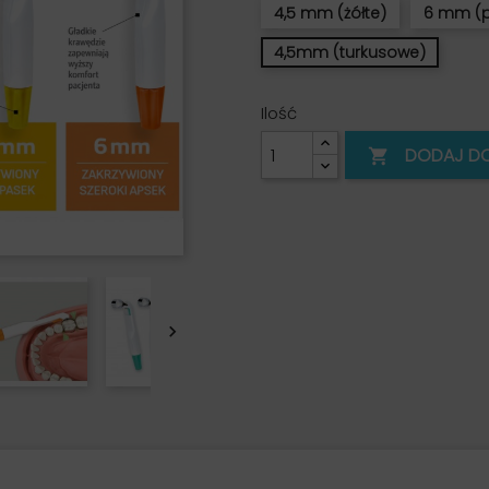
4,5 mm (żółte)
6 mm (
4,5mm (turkusowe)
Ilość
DODAJ D

