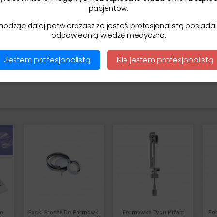
 tylko 0,04mm !
pacjentów.
hodząc dalej potwierdzasz że jesteś profesjonalistą posiad
CURVE
(4,5 mm);
odpowiednią wiedzę medyczną.
akrzywione
CURVE
(6 mm);
(4,5 mm);
 (6 mm).
Jestem profesjonalistą
Nie jestem profesjonalistą
ch matryc Young Innovations.
Do
Paski Proste Do Formówki
Formówka Typu Mifam
Fo