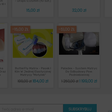
ąd
Szybki podgląd
Szybki podgląd


ch
- Drops 0,05mm (10 Szt.)
II I
Cena
Cena
15,00 zł
32,00 zł
-15,00 ZŁ
-51,00 ZŁ
lna
ButterFly Matrix - Pasek I
Paladex - System Matryc
ąd
Szybki podgląd
Szybki podgląd


 Oraz
Klin W Jednej Elastycznej
Do Odbudowy Pow.
m
Matrycy "Motylek"
Podniebiennej
Cena
Cena
Cena
Cena
184,00 zł
1 199,00 zł
199,00 zł
1 250,00 zł
podstawowa
podstawowa