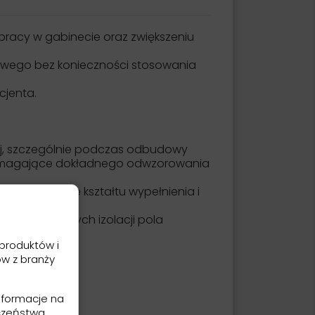
racy w gabinecie oraz zwiększeniu
egowego bez konieczności stosowania
cjenta.
ej, szczególnie podczas odbudowy
i wymagające dokładnego odwzorowania
jąc kontrolę kształtu wypełnienia i
h wymagających izolacji pola
produktów i
ów z branży
nformacje na
czeństwa