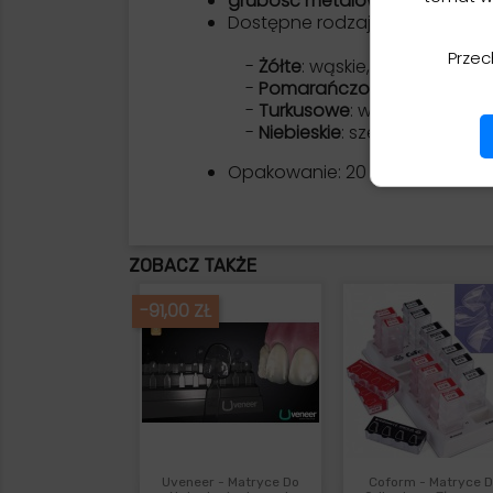
grubość metalowego paska to
Dostępne rodzaje formówek:
Przec
-
Żółte
: wąskie,
zakrzywione 
-
Pomarańczowe
: szerokie,
z
-
Turkusowe
: wąskie, proste 
-
Niebieskie
: szerokie, proste
Opakowanie: 20 sztuk wybrany
ZOBACZ TAKŻE
-91,00 ZŁ
Uveneer - Matryce Do
Coform - Matryce 