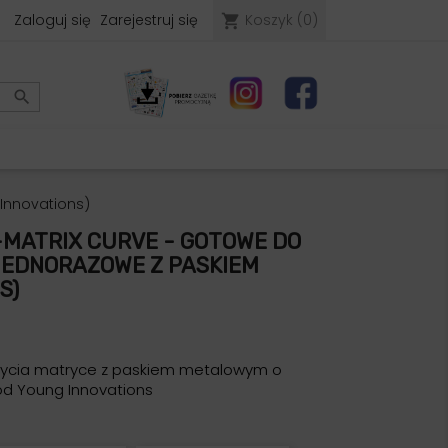
Zaloguj się
Zarejestruj się
Koszyk
(0)
shopping_cart

 Innovations)
-MATRIX CURVE - GOTOWE DO
JEDNORAZOWE Z PASKIEM
S)
ycia matryce z paskiem metalowym o
od Young Innovations