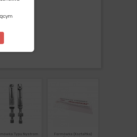
ającym
rmówka Typu Nystrom
Formówka (kształtka)