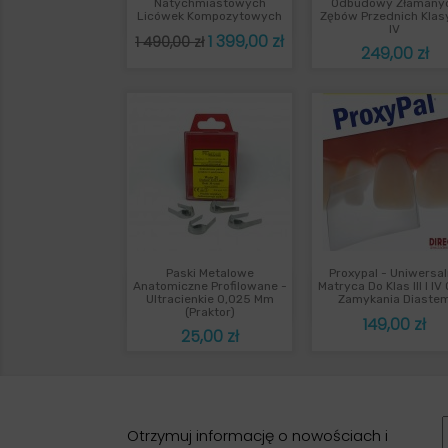
Szybki podgląd
Szybki podgl


Natychmiastowych
Odbudowy Złamany
Licówek Kompozytowych
Zębów Przednich Klasy I
IV
Cena
Cena
1 399,00 zł
1 490,00 zł
Cena
249,00 zł
podstawowa
Paski Metalowe
Proxypal - Uniwersa
Szybki podgląd
Szybki podgl


Anatomiczne Profilowane -
Matryca Do Klas III I IV
Ultracienkie 0,025 Mm
Zamykania Diaste
(Praktor)
Cena
149,00 zł
Cena
25,00 zł
Otrzymuj informację o nowościach i