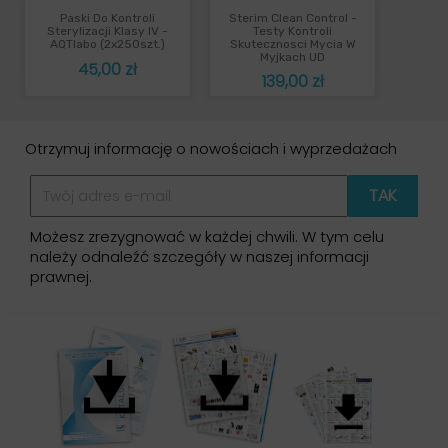
Paski Do Kontroli
Sterim Clean Control -
Sterylizacji Klasy IV -
Testy Kontroli
AQTIabo (2x250szt.)
Skutecznosci Mycia W
Myjkach UD
Cena
45,00 zł
Cena
139,00 zł
Otrzymuj informację o nowościach i wyprzedażach
Możesz zrezygnować w każdej chwili. W tym celu
należy odnaleźć szczegóły w naszej informacji
prawnej.