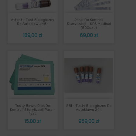
Attest - Test Biologiczny
Paski Do Kontroli
Do Autoklawu 48h
Sterylizacji - SPS Medical
(500szt.)
Cena
Cena
189,00 zł
69,00 zł
Testy Bowie Dick Do
SBI - Testy Biologiczne Do
Kontroli Sterylizacji Parą -
Autoklawu 24h
1szt.
Cena
Cena
15,00 zł
959,00 zł