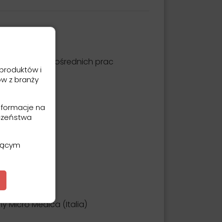
a wszystkich pośrednich prac
produktów i
ów z branży
y Bisco.
nformacje na
czeństwa
ającym
 Micro Medica (Italia)