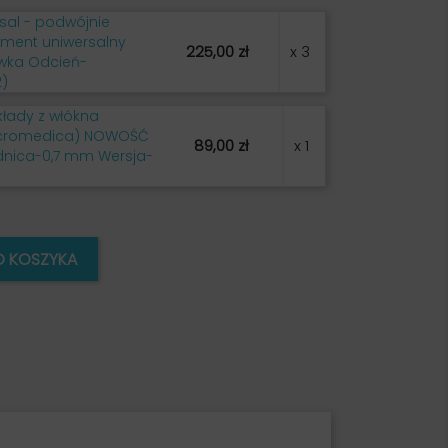
rsal - podwójnie
ement uniwersalny
225,00 zł
x 3
awka Odcień-
2)
kłady z włókna
icromedica) NOWOŚĆ
89,00 zł
x 1
dnica-0,7 mm Wersja-
O KOSZYKA