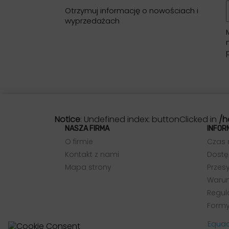
Otrzymuj informację o nowościach i
wyprzedażach
Notice
: Undefined index: buttonClicked in
/h
NASZA FIRMA
INFOR
O firmie
Czas 
Kontakt z nami
Dostę
Mapa strony
Przesy
Warun
Regul
Formy
Equad