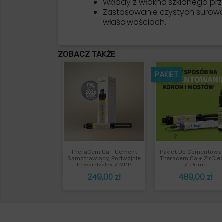
Wkłady z włókna szklanego prz
Zastosowanie czystych surowcó
właściwościach.
ZOBACZ TAKŻE
PAKIET
TheraCem Ca - Cement
Pakiet Do Cementowa
Szybki podgląd
Szybki podgl


Samotrawiący, Podwójnie
Theracem Ca + ZirCle
Utwardzalny Z MDP
Z-Prime
Cena
Cena
249,00 zł
489,00 zł