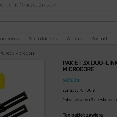
35 455 415 / (+48) 63 24 45 577
tualności
Strefa Klienta
O firmie
Kontakt
 + Wkłady MicroCore
PAKIET 3X DUO-LIN
MICROCORE
687,00 zł
Zamiast 764,00 zł
Pakiet zawiera 3 strzykawki 
Ten pakiet zawiera