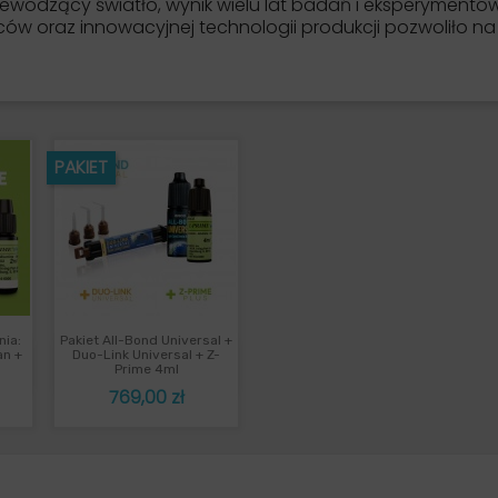
ewodzący światło, wynik wielu lat badań i eksperymentów
w oraz innowacyjnej technologii produkcji pozwoliło na
PAKIET
nia:
Pakiet All-Bond Universal +
ąd
Szybki podgląd

an +
Duo-Link Universal + Z-
Prime 4ml
Cena
769,00 zł