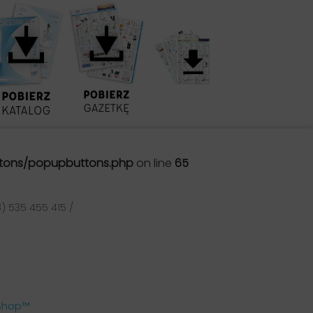
tons/popupbuttons.php
on line
65
) 535 455 415 /
aShop™