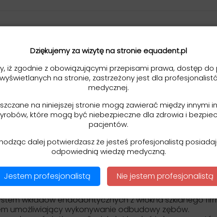
Dziękujemy za wizytę na stronie equadent.pl
Universal - specjalna formuła stworzona do cementowani
y, iż zgodnie z obowiązującymi przepisami prawa, dostęp do 
 wyświetlanych na stronie, zastrzeżony jest dla profesjonalist
 materiałami wliczając w to także wszystkie produkty firm
medycznej.
eszczane na niniejszej stronie mogą zawierać między innymi i
odzajów prac protetycznych tj:
yrobów, które mogą być niebezpieczne dla zdrowia i bezpie
zaju także z pełnej porcelany,
pacjentów.
 oraz metalowe,
hodząc dalej potwierdzasz że jesteś profesjonalistą posiad
odpowiednią wiedzę medyczną.
Jestem profesjonalistą
Nie jestem profesjonalistą
ystem wkładów endodontycznych z włókna szklanego firmy
stem umożliwiający wykonywanie odbudowy zębów.