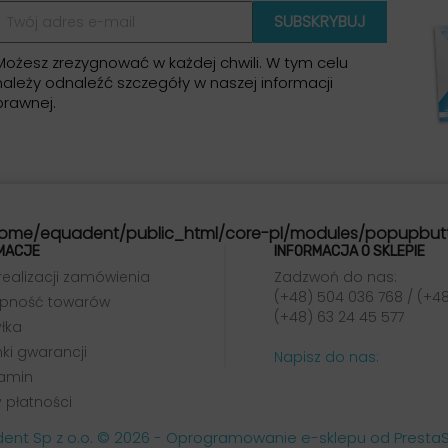
Możesz zrezygnować w każdej chwili. W tym celu
należy odnaleźć szczegóły w naszej informacji
prawnej.
ome/equadent/public_html/core-pl/modules/popupbut
MACJE
INFORMACJA O SKLEPIE
realizacji zamówienia
Zadzwoń do nas:
(+48) 504 036 768 / (+48
pność towarów
(+48) 63 24 45 577
łka
ki gwarancji
Napisz do nas:
amin
 płatności
ent Sp z o.o. © 2026 - Oprogramowanie e-sklepu od Prest