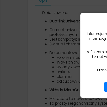
Opis
Pakiet zawiera:
Duo-link Universal x3
:
Cement uniwersalny Duo-Link 
Informujem
protetycznych.
informacji
Jest kompatybilny ze wszystkimi
Światło i chemoutwardzalny.
Treści zami
Do cementowania wszystkich r
temat w
korony i mosty każdego rod
inlay i onlay,
wkłady z włókna szklanego
Przec
cyrkon,
alumina,
odbudowy CAD/CAM.
Wkłady MicroCore:
Microcore to nowy stożkowy s
To prosty i ergonomiczny sy