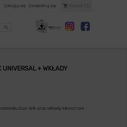
Zaloguj się
Zarejestruj się
Koszyk
(0)
shopping_cart

K UNIVERSAL + WKŁADY
materiału Duo-link oraz wkłady MicroCore