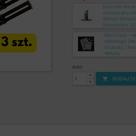
Duo-Link Unive
utwardzalny c
Wersja-Strzyk
Uniwersalny (A
MicroCore - w
szklanego (M
Grubość / Śre
Wkłady
Ilość
DODAJ D
