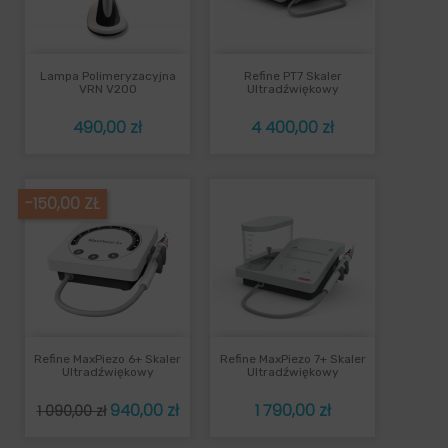
Lampa Polimeryzacyjna
Refine PT7 Skaler
VRN V200
Ultradźwiękowy
Cena
Cena
490,00 zł
4 400,00 zł
-150,00 ZŁ
Refine MaxPiezo 6+ Skaler
Refine MaxPiezo 7+ Skaler
Ultradźwiękowy
Ultradźwiękowy
Cena
Cena
Cena
940,00 zł
1 790,00 zł
1 090,00 zł
podstawowa