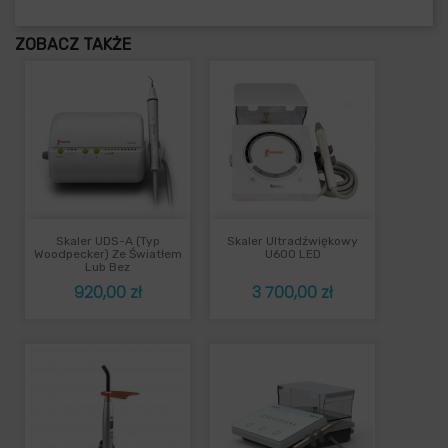
ZOBACZ TAKŻE
Skaler UDS-A (typ
Skaler Ultradźwiękowy
Woodpecker) Ze Światłem
U600 LED
Lub Bez
Cena
Cena
920,00 zł
3 700,00 zł