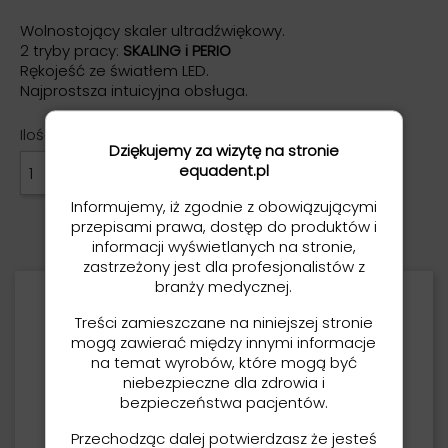
Wolnostojący skaler ultradźwiękowy.
2 tryby pracy:
SKALING i PERIO
Rękojeść ze światłem LED.
Najprostsza intuicyjna obsługa.
Ilość
Dziękujemy za wizytę na stronie
equadent.pl
DODAJ DO KOSZYKA

Informujemy, iż zgodnie z obowiązującymi
przepisami prawa, dostęp do produktów i
informacji wyświetlanych na stronie,
zastrzeżony jest dla profesjonalistów z
branży medycznej.
Opis
Treści zamieszczane na niniejszej stronie
mogą zawierać między innymi informacje
Skaler wolnostojący REFINE MaxPiezo
na temat wyrobów, które mogą być
3+ to skaler do podstawowych
niebezpieczne dla zdrowia i
zabiegów stomatologicznych.
bezpieczeństwa pacjentów.
Bezproblemowa regulacja mocy
za
pomocą ruchu jednego palca
.
Przechodząc dalej potwierdzasz że jesteś