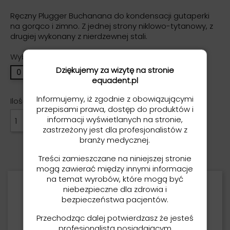
Ręczny Plugger Buchanana do kondensacji gutaperki
na gorąco i zimno. Z jednej strony niklowo-tytanowy, z
drugiej wykonany z nierdzewnej stali.
Wybierz rozmiar:
Dziękujemy za wizytę na stronie
0
1
2
Asortyment
equadent.pl
Informujemy, iż zgodnie z obowiązującymi
Ilość
przepisami prawa, dostęp do produktów i
informacji wyświetlanych na stronie,
DODAJ DO KOSZYKA

zastrzeżony jest dla profesjonalistów z
branży medycznej.
Treści zamieszczane na niniejszej stronie
mogą zawierać między innymi informacje
na temat wyrobów, które mogą być
niebezpieczne dla zdrowia i
Opis
bezpieczeństwa pacjentów.
Ręczny Plugger Buchanana do
Przechodząc dalej potwierdzasz że jesteś
kondensacji gutaperki na gorąco i
profesjonalistą posiadającym