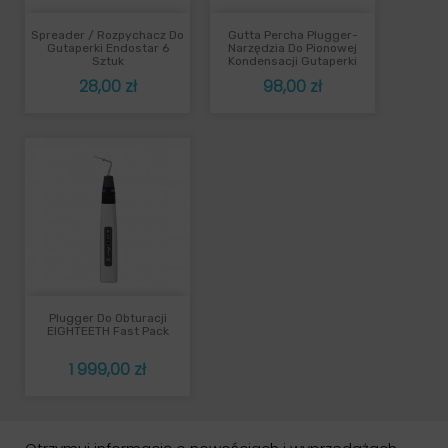
Spreader / Rozpychacz Do
Gutta Percha Plugger-
Gutaperki Endostar 6
Narzędzia Do Pionowej
Sztuk
Kondensacji Gutaperki
Cena
Cena
28,00 zł
98,00 zł
Plugger Do Obturacji
EIGHTEETH Fast Pack
Cena
1 999,00 zł