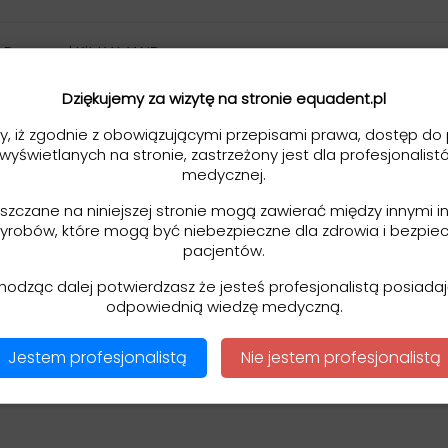
t Removal Kit KAMAND
 narzędzi, metodą pętelkową - by Dr. Siavash Moushekh
pomocny w dotarciu i usunięciu odseparowanych bądź zł
Dziękujemy za wizytę na stronie equadent.pl
rzeniowym.
 na pętle, zapewniając wygodę i precyzję pracy.
y, iż zgodnie z obowiązującymi przepisami prawa, dostęp do 
 wyświetlanych na stronie, zastrzeżony jest dla profesjonalist
medycznej.
pomocą systemu pętlowego
eszczane na niniejszej stronie mogą zawierać między innymi i
iu narzędzie, w postaci trzonka przypominającego długop
yrobów, które mogą być niebezpieczne dla zdrowia i bezpie
3 do 0,6mm dające zakres zacisku od 0,06mm - 0,15mm!
pacjentów.
hodząc dalej potwierdzasz że jesteś profesjonalistą posiad
odpowiednią wiedzę medyczną.
y dający możliwość pracy prawie z każdym typem kanału korz
Jestem profesjonalistą
Nie jestem profesjonalistą
ym zastosowaniem
rodzaju):