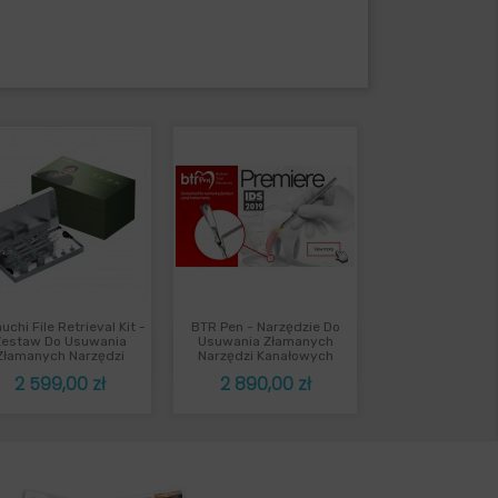
uchi File Retrieval Kit -
BTR Pen - Narzędzie Do
Szybki podgląd
Szybki podgląd


Zestaw Do Usuwania
Usuwania Złamanych
Złamanych Narzędzi
Narzędzi Kanałowych
Cena
Cena
2 599,00 zł
2 890,00 zł