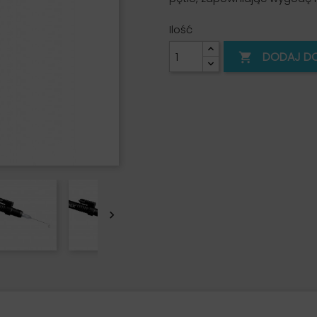
Ilość
DODAJ D

