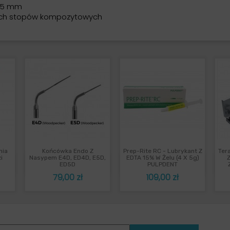
,15 mm
ekkich stopów kompozytowych
nia
Końcówka Endo Z
Prep-Rite RC - Lubrykant Z
Tera
ąd
Szybki podgląd
Szybki podgląd


i
Nasypem E4D, ED4D, E5D,
EDTA 15% W Żelu (4 X 5g)
ED5D
PULPDENT
Cena
Cena
79,00 zł
109,00 zł