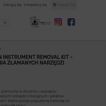
Zaloguj się
Zarejestruj się
Koszyk
(0)
shopping_cart

o
 INSTRUMENT REMOVAL KIT -
IA ZŁAMANYCH NARZĘDZI
 pomocny w dotarciu i usunięciu
ych narzędzi rotacyjnych i pilników
wym. Wykorzystuje popularną metodę na
 precyzję pracy.