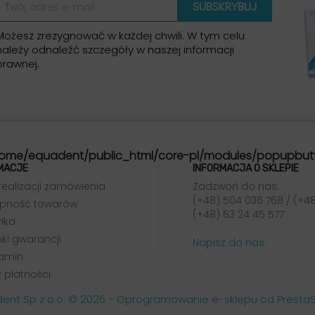
Możesz zrezygnować w każdej chwili. W tym celu
należy odnaleźć szczegóły w naszej informacji
prawnej.
ome/equadent/public_html/core-pl/modules/popupbut
MACJE
INFORMACJA O SKLEPIE
realizacji zamówienia
Zadzwoń do nas:
(+48) 504 036 768 / (+48
pność towarów
(+48) 63 24 45 577
łka
ki gwarancji
Napisz do nas:
amin
 płatności
ent Sp z o.o. © 2026 - Oprogramowanie e-sklepu od Prest