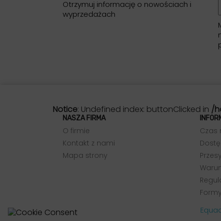
Otrzymuj informację o nowościach i
wyprzedażach
Notice
: Undefined index: buttonClicked in
/h
NASZA FIRMA
INFOR
O firmie
Czas 
Kontakt z nami
Dostę
Mapa strony
Przesy
Warun
Regul
Formy
Equad