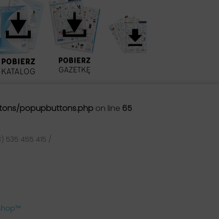
tons/popupbuttons.php
on line
65
) 535 455 415 /
aShop™