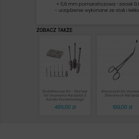
+ 0,6 mm pomarańczowa -zacisk 0
- urządzenie wykonane ze stali i l
ZOBACZ TAKŻE
EndoRescue Kit - Zestaw
Kleszczyki Do Usuwa
Szybki podgląd
Szybki podgl


Do Usuwania Narzędzi Z
Złamanych Narzędz
Kanału Korzeniowego
Cena
Cena
495,00 zł
199,00 zł