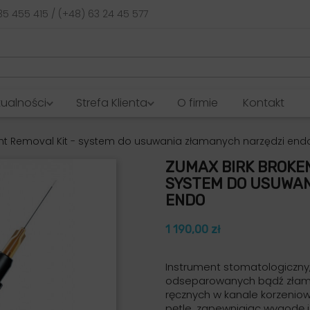
35 455 415 / (+48) 63 24 45 577
tualności
Strefa Klienta
O firmie
Kontakt
nt Removal Kit - system do usuwania złamanych narzędzi end
ZUMAX BIRK BROKEN
SYSTEM DO USUWAN
ENDO
1 190,00 zł
Instrument stomatologiczny,
odseparowanych bądź złaman
ręcznych w kanale korzenio
pętle, zapewniając wygodę i