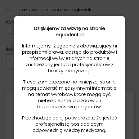
Jednorazowe pokrowce na zagłówek.
Kolor
Dziękujemy za wizytę na stronie
Biały
Niebieski
Zielony
Fioletowy
Czarny
equadent.pl
Informujemy, iż zgodnie z obowiązującymi
Ilość
przepisami prawa, dostęp do produktów i
informacji wyświetlanych na stronie,
DODAJ DO KOSZYKA

zastrzeżony jest dla profesjonalistów z
branży medycznej.
Treści zamieszczane na niniejszej stronie
mogą zawierać między innymi informacje
na temat wyrobów, które mogą być
niebezpieczne dla zdrowia i
Opis
bezpieczeństwa pacjentów.
Przechodząc dalej potwierdzasz że jesteś
Jednorazowe pokrowce na zagłówek.
profesjonalistą posiadającym
Wyprodukowane z bibuły
odpowiednią wiedzę medyczną.
wzmocnionej folią PE.
Uniwersalne.