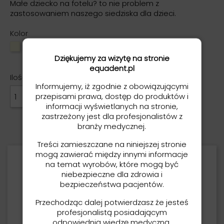
Małe dziecko na fotelu? to nie problem z
zastosowaniem naszego siedziska dla dzieci.
Kolor
Beżowy
Biały
Czerwony
Czarny
Pomarańczowy
Niebieski
Limonka
Fioletowy
Złoty
Dziękujemy za wizytę na stronie
equadent.pl
Ilość
Informujemy, iż zgodnie z obowiązującymi
DODAJ DO KOSZYKA
przepisami prawa, dostęp do produktów i

informacji wyświetlanych na stronie,
zastrzeżony jest dla profesjonalistów z
branży medycznej.
Treści zamieszczane na niniejszej stronie
mogą zawierać między innymi informacje
Opis
na temat wyrobów, które mogą być
niebezpieczne dla zdrowia i
bezpieczeństwa pacjentów.
Siedzisko dla dzieci.
Różne warianty kolorystyczne.
Przechodząc dalej potwierdzasz że jesteś
profesjonalistą posiadającym
Wymiary:
odpowiednią wiedzę medyczną.