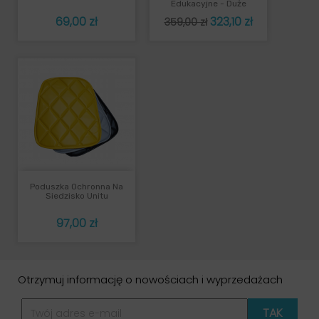
Edukacyjne - Duże
Cena
Cena
Cena
69,00 zł
323,10 zł
359,00 zł
podstawowa
Poduszka Ochronna Na
Siedzisko Unitu
Cena
97,00 zł
Otrzymuj informację o nowościach i wyprzedażach