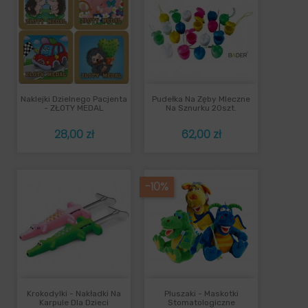
Naklejki Dzielnego Pacjenta
Pudełka Na Zęby Mleczne
- ZŁOTY MEDAL
Na Sznurku 20szt.
Cena
Cena
28,00 zł
62,00 zł
-10%
Krokodylki - Nakładki Na
Pluszaki - Maskotki
Karpule Dla Dzieci
Stomatologiczne