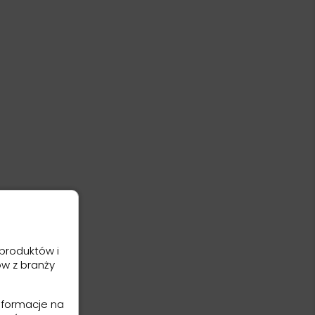
produktów i
ów z branży
nformacje na