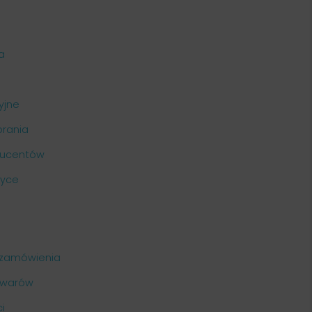
ia
yjne
brania
ducentów
ryce
i zamówienia
owarów
i