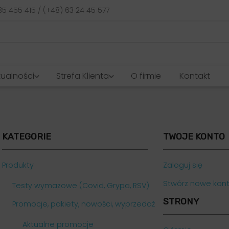
35 455 415 / (+48) 63 24 45 577
tualności
Strefa Klienta
O firmie
Kontakt
KATEGORIE
TWOJE KONTO
Produkty
Zaloguj się
Stwórz nowe kon
Testy wymazowe (Covid, Grypa, RSV)
STRONY
Promocje, pakiety, nowości, wyprzedaż
Aktualne promocje