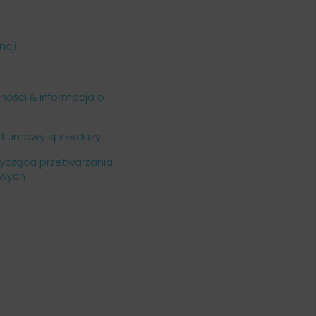
cji
tności & informacja o
od umowy sprzedazy
tycząca przetwarzania
wych