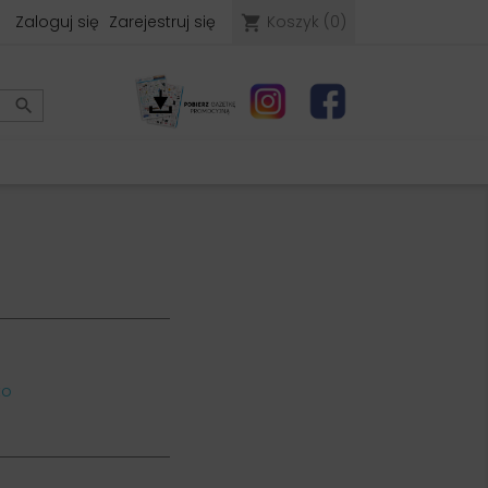
Zaloguj się
Zarejestruj się
Koszyk
(0)
shopping_cart

to