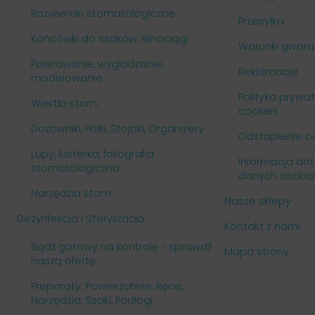
Rozwieraki stomatologiczne
Przesyłka
Końcówki do ssaków, ślinociągi
Warunki gwaran
Polerowanie, wygładzanie,
Reklamacje
modelowanie
Polityka prywa
Wiertła stom.
cookies
Dozowniki, Półki, Stojaki, Organizery
Odstapienie 
Lupy, lusterka, fotografia
Informacja do
stomatologiczna
danych osobo
Narzędzia stom.
Nasze sklepy
Dezynfekcja i Sterylizacja
Kontakt z nami
Bądź gotowy na kontrolę - sprawdź
Mapa strony
naszą ofertę
Preparaty: Powierzchnie, Ręce,
Narzędzia, Ssaki, Podłogi